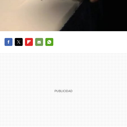
FACEBOOK
TWITTER
FLIPBOARD
E-
WHATSAPP
MAIL