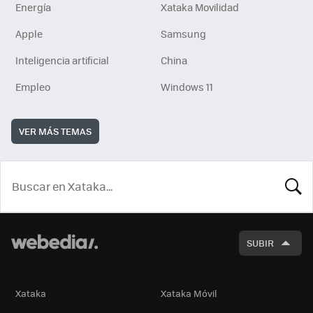
Energía
Xataka Movilidad
Apple
Samsung
Inteligencia artificial
China
Empleo
Windows 11
VER MÁS TEMAS
BUSCA
SUBIR
Xataka
Xataka Móvil