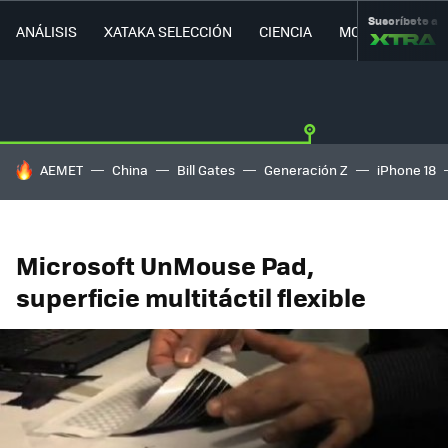
Suscríbete a
ANÁLISIS
XATAKA SELECCIÓN
CIENCIA
MOVILIDAD
HOY SE HABLA DE
AEMET
China
Bill Gates
Generación Z
iPhone 18
Microsoft UnMouse Pad,
superficie multitáctil flexible