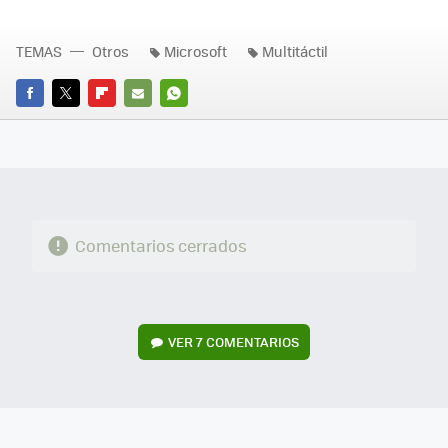
TEMAS
Otros
Microsoft
Multitáctil
FACEBOOK
TWITTER
FLIPBOARD
E-
WHATSAPP
MAIL
Comentarios cerrados
VER
7 COMENTARIOS