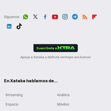
Síguenos
Wh
Twit
Fac
You
Inst
Tele
RSS
Flip
ats
ter
ebo
tub
agr
gra
boa
Link
Tikt
App
ok
e
am
m
rd
edI
ok
Suscríbete a
n
Apoya a Xataka y disfruta ventajas exclusivas
En Xataka hablamos de...
Streaming
Análisis
Espacio
Móviles