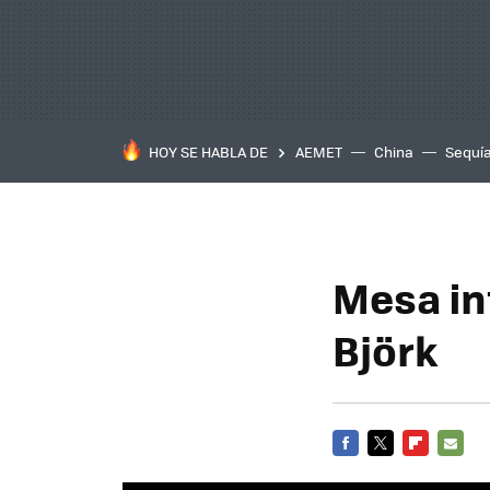
HOY SE HABLA DE
AEMET
China
Sequí
Mesa in
Björk
FACEBOOK
TWITTER
FLIPBOARD
E-