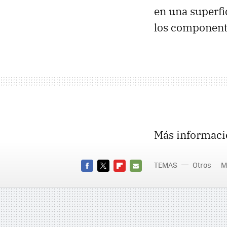
en una superfi
los componente
Más informaci
TEMAS
Otros
M
FACEBOOK
TWITTER
FLIPBOARD
E-
MAIL