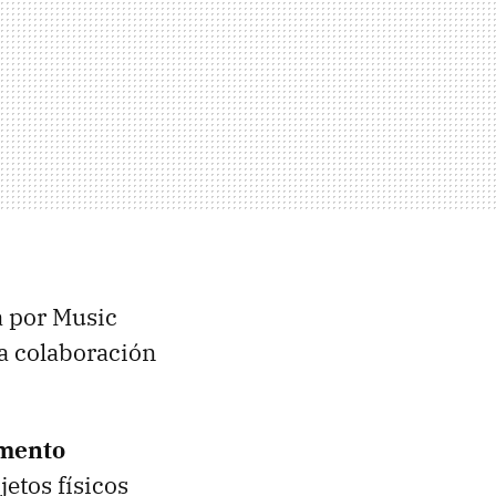
a por Music
a colaboración
mento
etos físicos