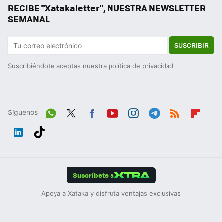
RECIBE "Xatakaletter", NUESTRA NEWSLETTER
SEMANAL
SUSCRIBIR
Suscribiéndote aceptas nuestra
política de privacidad
Síguenos
Wh
Twit
Fac
You
Inst
Tele
RSS
Flip
ats
ter
ebo
tub
agr
gra
boa
Link
Tikt
App
ok
e
am
m
rd
edIn
ok
Suscríbete a
Apoya a Xataka y disfruta ventajas exclusivas