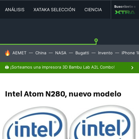
Suscríbete a
ANÁLISIS
XATAKA SELECCIÓN
CIENCIA
MOVILIDAD
HOY SE HABLA DE
AEMET
China
NASA
Bugatti
Invento
iPhone 1
🖨️ ¡Sorteamos una impresora 3D Bambu Lab A2L Combo!
Intel Atom N280, nuevo modelo