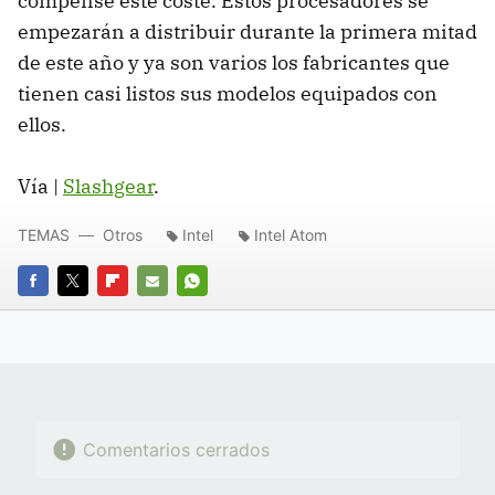
compense este coste. Estos procesadores se
empezarán a distribuir durante la primera mitad
de este año y ya son varios los fabricantes que
tienen casi listos sus modelos equipados con
ellos.
Vía |
Slashgear
.
TEMAS
Otros
Intel
Intel Atom
FACEBOOK
TWITTER
FLIPBOARD
E-
WHATSAPP
MAIL
Comentarios cerrados