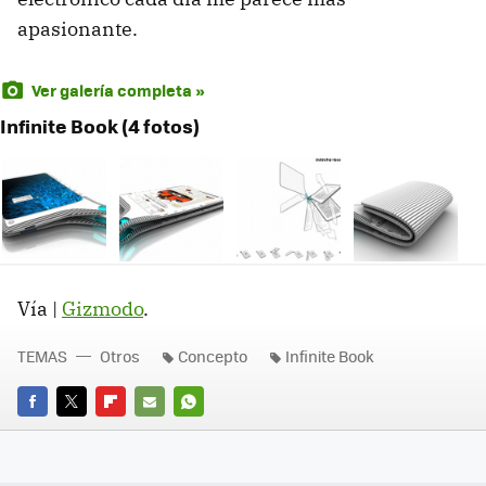
apasionante.
Ver galería completa »
Infinite Book (4 fotos)
Vía |
Gizmodo
.
TEMAS
Otros
Concepto
Infinite Book
FACEBOOK
TWITTER
FLIPBOARD
E-
WHATSAPP
MAIL