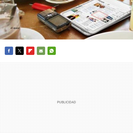
FACEBOOK
TWITTER
FLIPBOARD
E-
WHATSAPP
MAIL