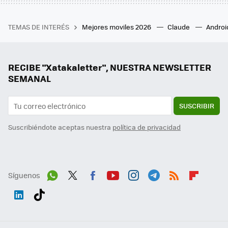
TEMAS DE INTERÉS
Mejores moviles 2026
Claude
Androi
RECIBE "Xatakaletter", NUESTRA NEWSLETTER
SEMANAL
SUSCRIBIR
Suscribiéndote aceptas nuestra
política de privacidad
Síguenos
Wh
Twit
Fac
You
Inst
Tele
RSS
Flip
ats
ter
ebo
tub
agr
gra
boa
Link
Tikt
App
ok
e
am
m
rd
edI
ok