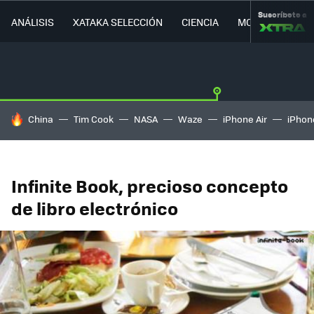
Suscríbete a
ANÁLISIS
XATAKA SELECCIÓN
CIENCIA
MOVILIDAD
HOY SE HABLA DE
China
Tim Cook
NASA
Waze
iPhone Air
iPhone
Infinite Book, precioso concepto
de libro electrónico