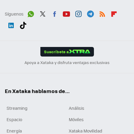
Síguenos
Wh
Twit
Fac
You
Inst
Tele
RSS
Flip
ats
ter
ebo
tub
agr
gra
boa
Link
Tikt
App
ok
e
am
m
rd
edI
ok
Suscríbete a
n
Apoya a Xataka y disfruta ventajas exclusivas
En Xataka hablamos de...
Streaming
Análisis
Espacio
Móviles
Energía
Xataka Movilidad