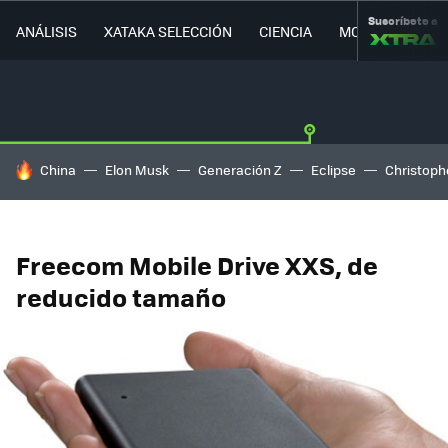
Suscríbete a
ANÁLISIS
XATAKA SELECCIÓN
CIENCIA
MOVILIDAD
HOY SE HABLA DE
China
Elon Musk
Generación Z
Eclipse
Christoph
Freecom Mobile Drive XXS, de
reducido tamaño