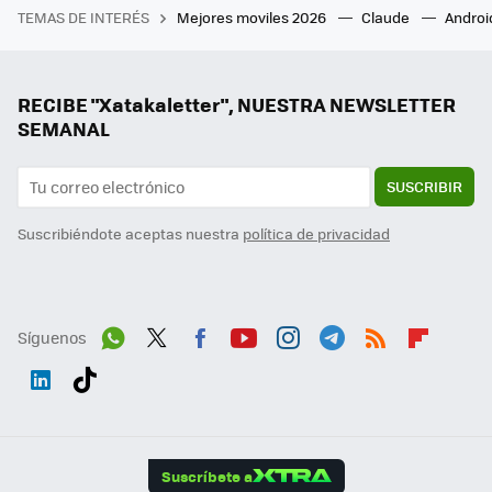
TEMAS DE INTERÉS
Mejores moviles 2026
Claude
Androi
RECIBE "Xatakaletter", NUESTRA NEWSLETTER
SEMANAL
SUSCRIBIR
Suscribiéndote aceptas nuestra
política de privacidad
Síguenos
Wh
Twit
Fac
You
Inst
Tele
RSS
Flip
ats
ter
ebo
tub
agr
gra
boa
Link
Tikt
App
ok
e
am
m
rd
edI
ok
Suscríbete a
n