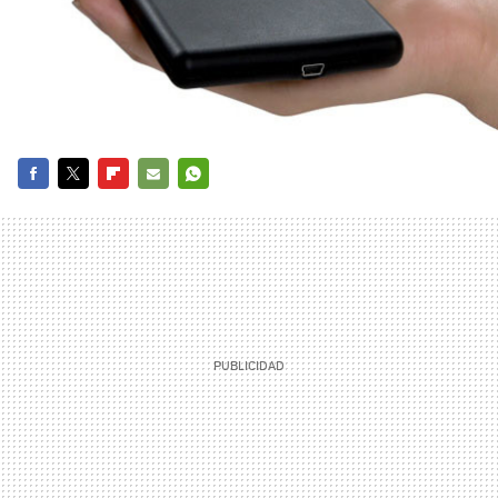
FACEBOOK
TWITTER
FLIPBOARD
E-
WHATSAPP
MAIL