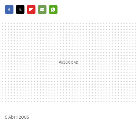
FACEBOOK
TWITTER
FLIPBOARD
E-
WHATSAPP
MAIL
5 Abril 2005