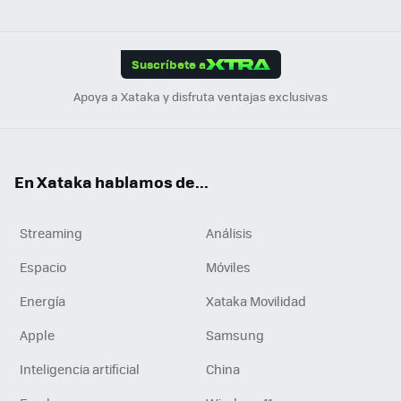
ats
ter
ebo
tub
agr
gra
boa
Link
Tikt
App
ok
e
am
m
rd
edI
ok
Suscríbete a
n
Apoya a Xataka y disfruta ventajas exclusivas
En Xataka hablamos de...
Streaming
Análisis
Espacio
Móviles
Energía
Xataka Movilidad
Apple
Samsung
Inteligencia artificial
China