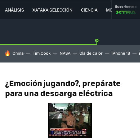
Suscríbete a
ANÁLISIS
XATAKA SELECCIÓN
CIENCIA
MOVILIDAD
HOY SE HABLA DE
China
Tim Cook
NASA
Ola de calor
iPhone 18
¿Emoción jugando?, prepárate
para una descarga eléctrica