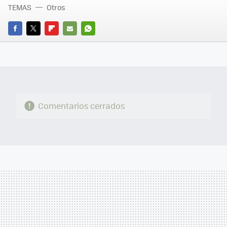
TEMAS
Otros
FACEBOOK
TWITTER
FLIPBOARD
E-
WHATSAPP
MAIL
Comentarios cerrados