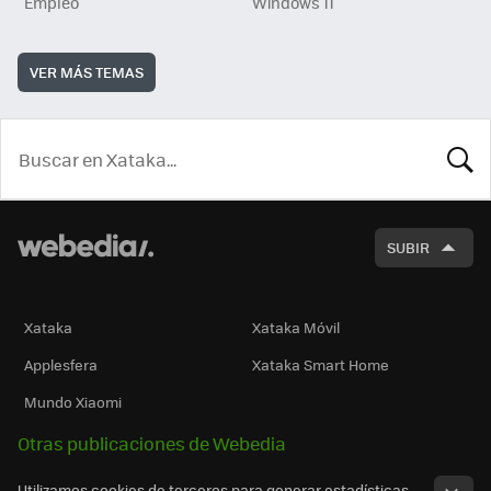
Empleo
Windows 11
VER MÁS TEMAS
BUSCA
SUBIR
Xataka
Xataka Móvil
Applesfera
Xataka Smart Home
Mundo Xiaomi
Otras publicaciones de Webedia
Utilizamos cookies de terceros para generar estadísticas