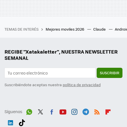
TEMAS DE INTERÉS
Mejores moviles 2026
Claude
Androi
RECIBE "Xatakaletter", NUESTRA NEWSLETTER
SEMANAL
SUSCRIBIR
Suscribiéndote aceptas nuestra
política de privacidad
Síguenos
Wh
Twit
Fac
You
Inst
Tele
RSS
Flip