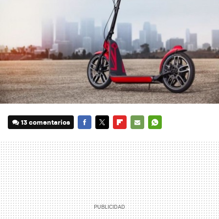
13 comentarios
FACEBOOK
TWITTER
FLIPBOARD
E-
WHATSAPP
MAIL