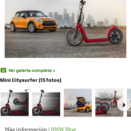
Ver galería completa »
Mini Citysurfer (15 fotos)
Ne
Más información |
BMW Blog