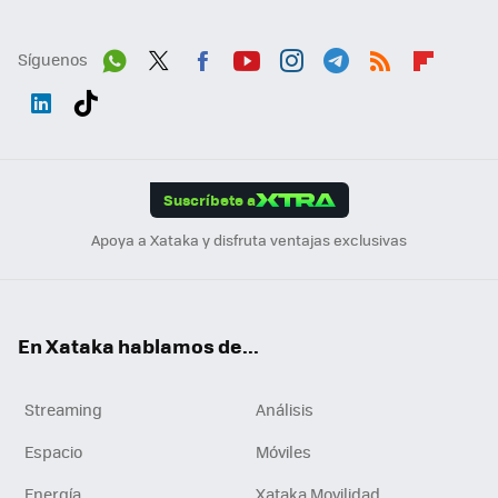
Síguenos
Wh
Twit
Fac
You
Inst
Tele
RSS
Flip
ats
ter
ebo
tub
agr
gra
boa
Link
Tikt
App
ok
e
am
m
rd
edI
ok
Suscríbete a
n
Apoya a Xataka y disfruta ventajas exclusivas
En Xataka hablamos de...
Streaming
Análisis
Espacio
Móviles
Energía
Xataka Movilidad