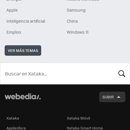
Apple
Samsung
Inteligencia artificial
China
Empleo
Windows 11
VER MÁS TEMAS
BUSCA
SUBIR
Xataka
Xataka Móvil
Applesfera
Xataka Smart Home