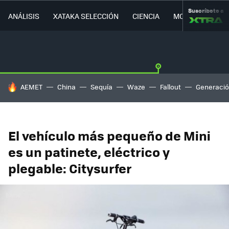
Suscríbete a
ANÁLISIS
XATAKA SELECCIÓN
CIENCIA
MOVILIDAD
HOY SE HABLA DE
AEMET
China
Sequía
Waze
Fallout
Generació
El vehículo más pequeño de Mini
es un patinete, eléctrico y
plegable: Citysurfer