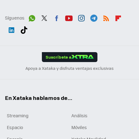
Síguenos
Wh
Twit
Fac
You
Inst
Tele
RSS
Flip
ats
ter
ebo
tub
agr
gra
boa
Link
Tikt
App
ok
e
am
m
rd
edI
ok
Suscríbete a
n
Apoya a Xataka y disfruta ventajas exclusivas
En Xataka hablamos de...
Streaming
Análisis
Espacio
Móviles
Energía
Xataka Movilidad