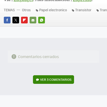
TEMAS
Otros
Papel electronico
Transistor
Tran
FACEBOOK
TWITTER
FLIPBOARD
E-
WHATSAPP
MAIL
Comentarios cerrados
VER
3 COMENTARIOS