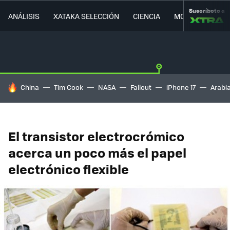
Suscríbete a
ANÁLISIS
XATAKA SELECCIÓN
CIENCIA
MOVILIDAD
HOY SE HABLA DE
China
Tim Cook
NASA
Fallout
iPhone 17
Arabi
El transistor electrocrómico
acerca un poco más el papel
electrónico flexible