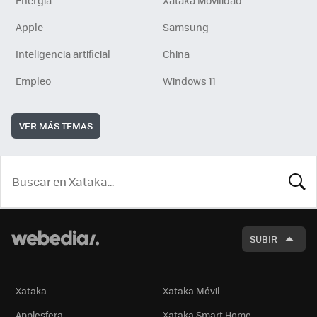
Apple
Samsung
Inteligencia artificial
China
Empleo
Windows 11
VER MÁS TEMAS
BUSCA
SUBIR
Xataka
Xataka Móvil
Applesfera
Xataka Smart Home