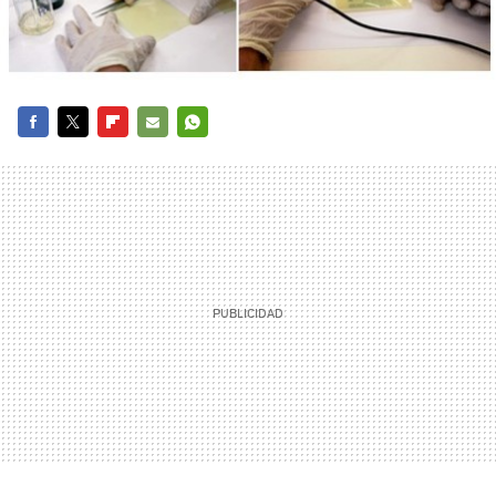
FACEBOOK
TWITTER
FLIPBOARD
E-
WHATSAPP
MAIL