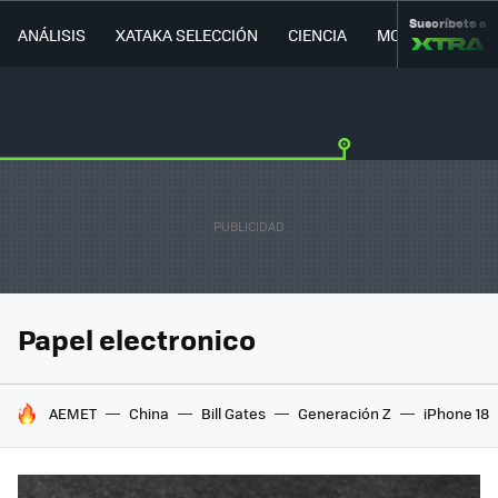
Suscríbete a
ANÁLISIS
XATAKA SELECCIÓN
CIENCIA
MOVILIDAD
Papel electronico
HOY SE HABLA DE
AEMET
China
Bill Gates
Generación Z
iPhone 18