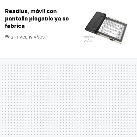
Readius, móvil con
pantalla plegable ya se
fabrica
COMENTARIOS
2
HACE 19 AÑOS