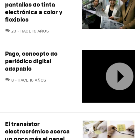
pantallas de tinta
electrónica a color y
flexibles
COMENTARIOS
20
HACE 16 AÑOS
Page, concepto de
periódico digital
adapable
COMENTARIOS
8
HACE 16 AÑOS
El transistor
electrocrómico acerca
un poco más el papel