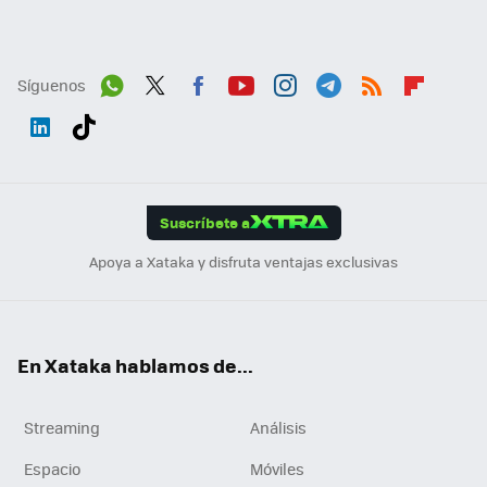
Síguenos
Wh
Twit
Fac
You
Inst
Tele
RSS
Flip
ats
ter
ebo
tub
agr
gra
boa
Link
Tikt
App
ok
e
am
m
rd
edI
ok
Suscríbete a
n
Apoya a Xataka y disfruta ventajas exclusivas
En Xataka hablamos de...
Streaming
Análisis
Espacio
Móviles