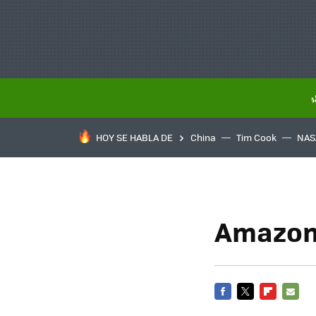
HOY SE HABLA DE
China
Tim Cook
NAS
Amazon 
FACEBOOK
TWITTER
FLIPBOARD
E-