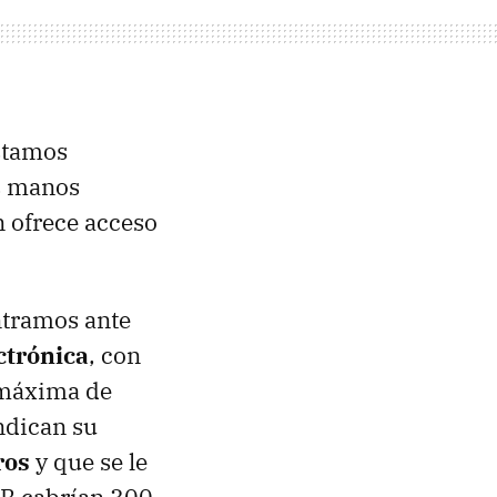
stamos
as manos
n ofrece acceso
ntramos ante
ctrónica
, con
 máxima de
indican su
ros
y que se le