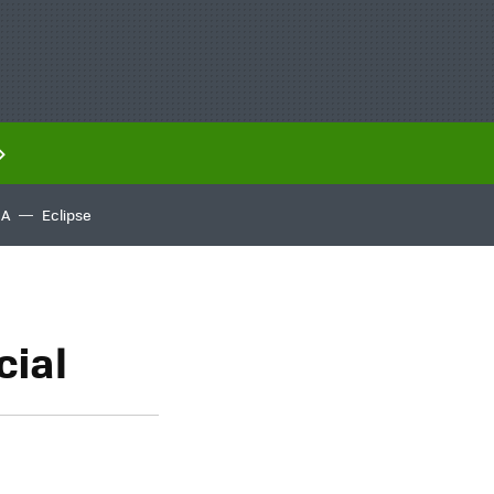
IA
Eclipse
cial