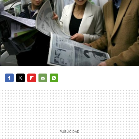
FACEBOOK
TWITTER
FLIPBOARD
E-
WHATSAPP
MAIL