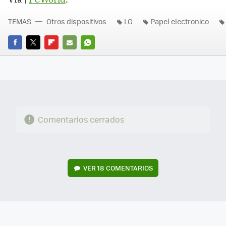
TEMAS
Otros dispositivos
LG
Papel electronico
FACEBOOK
TWITTER
FLIPBOARD
E-
WHATSAPP
MAIL
Comentarios cerrados
VER
18 COMENTARIOS