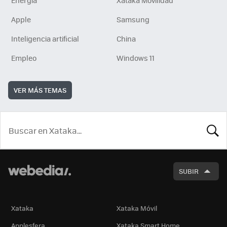
Energía
Xataka Movilidad
Apple
Samsung
Inteligencia artificial
China
Empleo
Windows 11
VER MÁS TEMAS
BUSCA
SUBIR
Xataka
Xataka Móvil
Applesfera
Xataka Smart Home