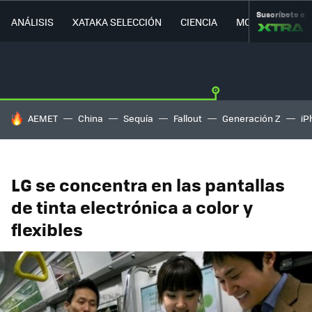
Suscríbete a
ANÁLISIS
XATAKA SELECCIÓN
CIENCIA
MOVILIDAD
HOY SE HABLA DE
AEMET
China
Sequía
Fallout
Generación Z
iP
LG se concentra en las pantallas
de tinta electrónica a color y
flexibles