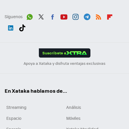
Síguenos
Wh
Twit
Fac
You
Inst
Tele
RSS
Flip
ats
ter
ebo
tub
agr
gra
boa
Link
Tikt
App
ok
e
am
m
rd
edI
ok
Suscríbete a
n
Apoya a Xataka y disfruta ventajas exclusivas
En Xataka hablamos de...
Streaming
Análisis
Espacio
Móviles