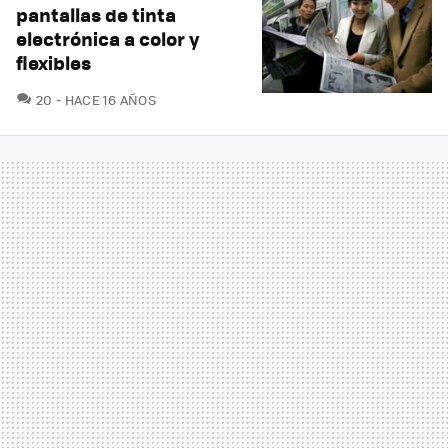
pantallas de tinta
electrónica a color y
flexibles
COMENTARIOS
20
HACE 16 AÑOS