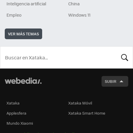
Inteligencia artificial
China
Empleo
Windows 11
VER MÁS TEMAS
BUSCA
SUBIR
Xataka
Xataka Móvil
Applesfera
Xataka Smart Home
Mundo Xiaomi