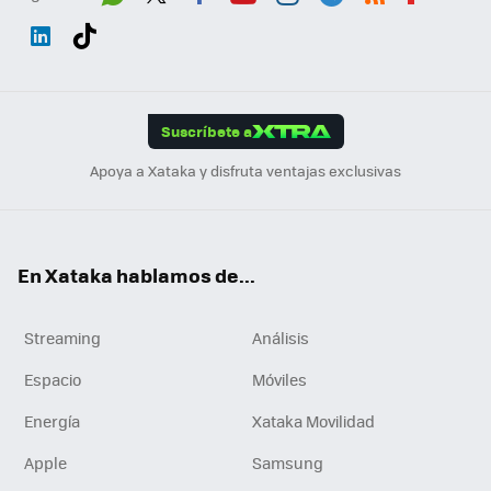
Wh
Twit
Fac
You
Inst
Tele
RSS
Flip
ats
ter
ebo
tub
agr
gra
boa
Link
Tikt
App
ok
e
am
m
rd
edI
ok
Suscríbete a
n
Apoya a Xataka y disfruta ventajas exclusivas
En Xataka hablamos de...
Streaming
Análisis
Espacio
Móviles
Energía
Xataka Movilidad
Apple
Samsung