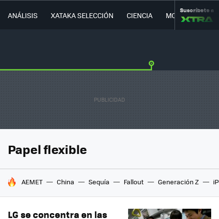
Suscríbete a
ANÁLISIS
XATAKA SELECCIÓN
CIENCIA
MOVILIDAD
Papel flexible
HOY SE HABLA DE
AEMET
China
Sequía
Fallout
Generación Z
i
LG se concentra en las