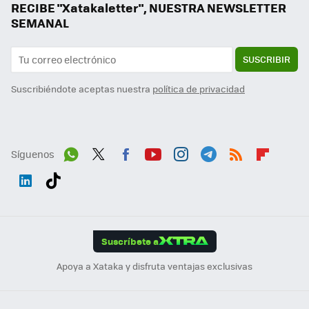
RECIBE "Xatakaletter", NUESTRA NEWSLETTER
SEMANAL
SUSCRIBIR
Suscribiéndote aceptas nuestra
política de privacidad
Síguenos
Wh
Twit
Fac
You
Inst
Tele
RSS
Flip
ats
ter
ebo
tub
agr
gra
boa
Link
Tikt
App
ok
e
am
m
rd
edI
ok
Suscríbete a
n
Apoya a Xataka y disfruta ventajas exclusivas