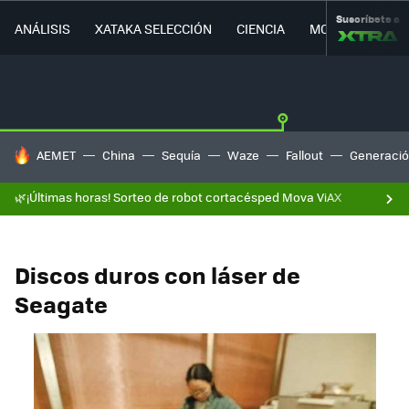
Suscríbete a
ANÁLISIS
XATAKA SELECCIÓN
CIENCIA
MOVILIDAD
HOY SE HABLA DE
AEMET
China
Sequía
Waze
Fallout
Generació
🌿¡Últimas horas! Sorteo de robot cortacésped Mova ViAX
Discos duros con láser de
Seagate