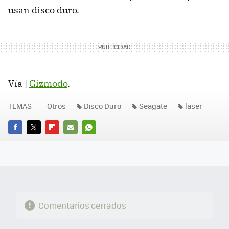
usan disco duro.
Vía |
Gizmodo
.
TEMAS
Otros
Disco Duro
Seagate
laser
FACEBOOK
TWITTER
FLIPBOARD
E-
WHATSAPP
MAIL
Comentarios cerrados