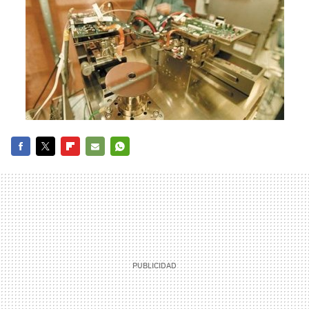
FACEBOOK
TWITTER
FLIPBOARD
E-
WHATSAPP
MAIL