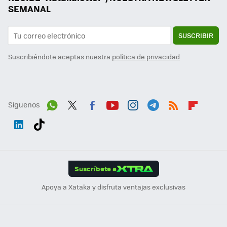
SEMANAL
SUSCRIBIR
Suscribiéndote aceptas nuestra
política de privacidad
Síguenos
Wh
Twit
Fac
You
Inst
Tele
RSS
Flip
ats
ter
ebo
tub
agr
gra
boa
Link
Tikt
App
ok
e
am
m
rd
edI
ok
Suscríbete a
n
Apoya a Xataka y disfruta ventajas exclusivas