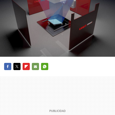
FACEBOOK
TWITTER
FLIPBOARD
E-
WHATSAPP
MAIL