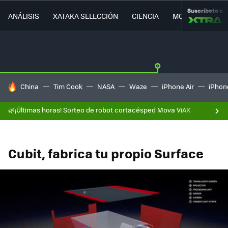
Suscríbete a
ANÁLISIS
XATAKA SELECCIÓN
CIENCIA
MOVILIDAD
HOY SE HABLA DE
China
Tim Cook
NASA
Waze
iPhone Air
iPhone
🌿¡Últimas horas! Sorteo de robot cortacésped Mova ViAX
Cubit, fabrica tu propio Surface