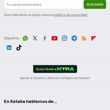
SUSCRIBIR
Suscribiéndote aceptas nuestra
política de privacidad
Síguenos
Wh
Twit
Fac
You
Inst
Tele
RSS
Flip
ats
ter
ebo
tub
agr
gra
boa
Link
Tikt
App
ok
e
am
m
rd
edI
ok
Suscríbete a
n
Apoya a Xataka y disfruta ventajas exclusivas
En Xataka hablamos de...