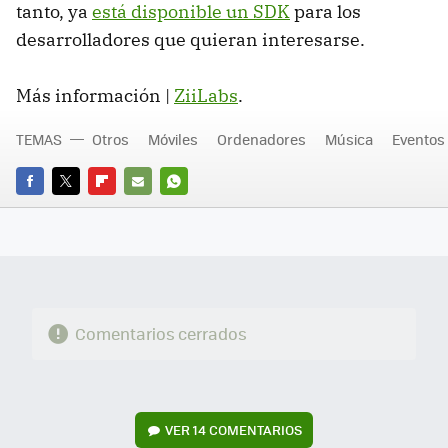
tanto, ya
está disponible un SDK
para los
desarrolladores que quieran interesarse.
Más información |
ZiiLabs
.
TEMAS
Otros
Móviles
Ordenadores
Música
Eventos
FACEBOOK
TWITTER
FLIPBOARD
E-
WHATSAPP
MAIL
Comentarios cerrados
VER
14 COMENTARIOS