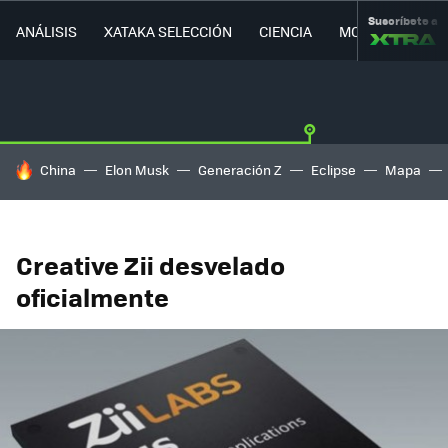
Suscríbete a
ANÁLISIS
XATAKA SELECCIÓN
CIENCIA
MOVILIDAD
HOY SE HABLA DE
China
Elon Musk
Generación Z
Eclipse
Mapa
Creative Zii desvelado
oficialmente