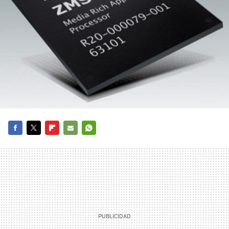
FACEBOOK
TWITTER
FLIPBOARD
E-
WHATSAPP
MAIL