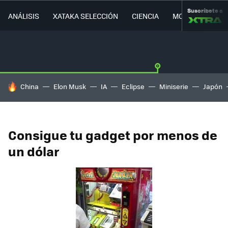
Suscríbete a
ANÁLISIS
XATAKA SELECCIÓN
CIENCIA
MOVILIDAD
HOY SE HABLA DE
China
Elon Musk
IA
Eclipse
Miniserie
Japón
Consigue tu gadget por menos de
un dólar