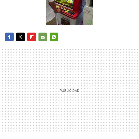
FACEBOOK
TWITTER
FLIPBOARD
E-
WHATSAPP
MAIL