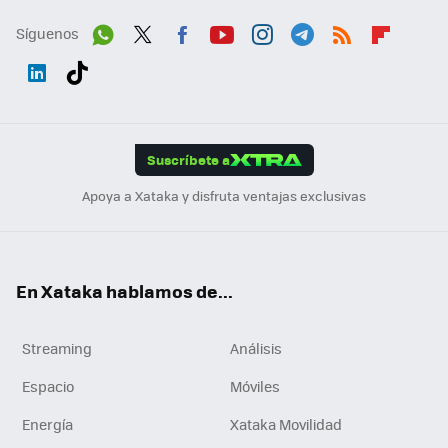
Síguenos
Wh
Twit
Fac
You
Inst
Tele
RSS
Flip
ats
ter
ebo
tub
agr
gra
boa
Link
Tikt
App
ok
e
am
m
rd
edI
ok
Suscríbete a
n
Apoya a Xataka y disfruta ventajas exclusivas
En Xataka hablamos de...
Streaming
Análisis
Espacio
Móviles
Energía
Xataka Movilidad