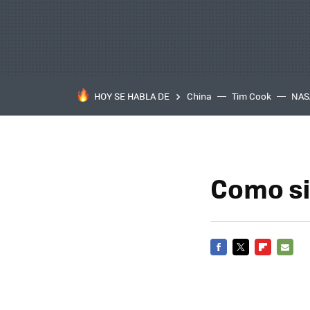
HOY SE HABLA DE
China
Tim Cook
NAS
Como si
FACEBOOK
TWITTER
FLIPBOARD
E-
MAIL