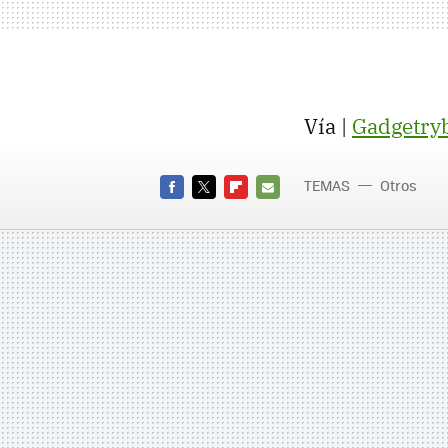
Vía |
Gadgetry
TEMAS
Otros
FACEBOOK
TWITTER
FLIPBOARD
E-
MAIL