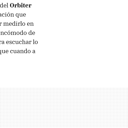
 del
Orbiter
sación que
r medirlo en
o incómodo de
ra escuchar lo
 que cuando a