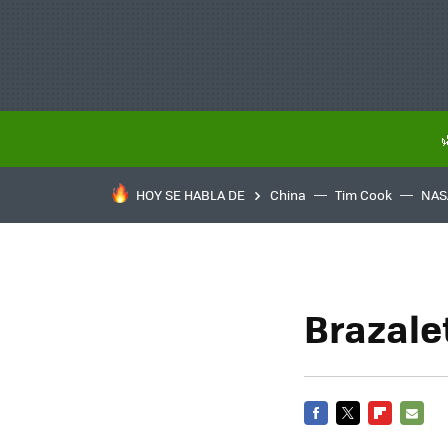
HOY SE HABLA DE
China
Tim Cook
NAS
Brazale
FACEBOOK
TWITTER
FLIPBOARD
E-