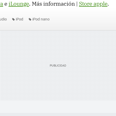
va
e
iLounge
. Más información |
Store apple
.
udio
iPod
iPod nano