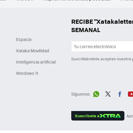
ion 6
Mejores ventiladores de techo
Mejores aires acondicion
culares inalámbricos
Eclipse de sol 2026
Orden Marvel
RECIBE "Xatakalett
SEMANAL
Espacio
Xataka Movilidad
Suscribiéndote aceptas nuestra
Inteligencia artificial
Windows 11
Síguenos
Wh
Twit
Fac
Y
ats
ter
ebo
tu
Suscríbete a
Apo
App
ok
e