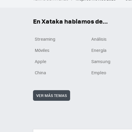
iPhone plegable
Playstat
Mejores smartwatch
Auri
En Xataka hablamos de...
Streaming
Análisis
Móviles
Energía
Apple
Samsung
China
Empleo
VER MÁS TEMAS