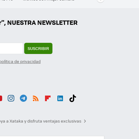
ados
Mejores ordenadores portátiles
er", NUESTRA NEWSLETTER
SUSCRIBIR
política de privacidad
ou
Inst
Tele
RSS
Flip
Link
Tikt
b
agr
gra
boa
edI
ok
ya a Xataka y disfruta ventajas exclusivas
am
m
rd
n