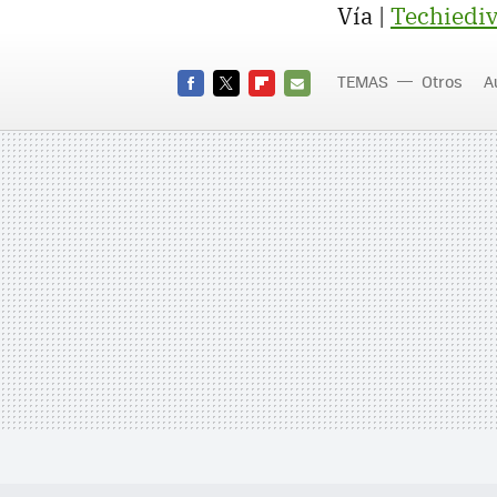
Vía |
Techiedi
TEMAS
Otros
A
FACEBOOK
TWITTER
FLIPBOARD
E-
MAIL