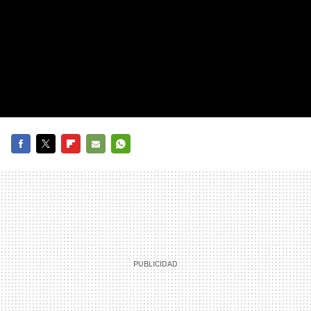
FACEBOOK
TWITTER
FLIPBOARD
E-
WHATSAPP
MAIL