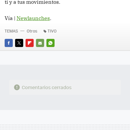
ti y a tus movimientos.
Vía |
Newlaunches
.
TEMAS
Otros
TIVO
FACEBOOK
TWITTER
FLIPBOARD
E-
WHATSAPP
MAIL
Comentarios cerrados