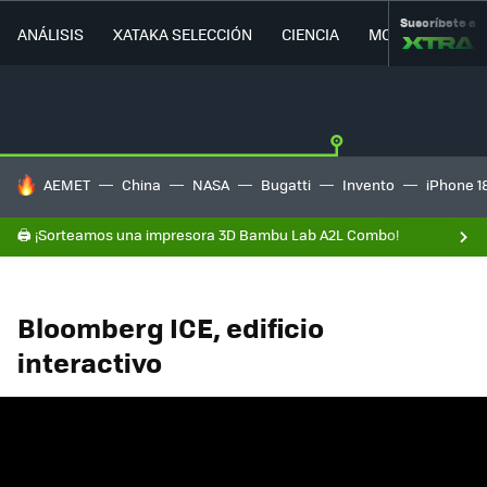
Suscríbete a
ANÁLISIS
XATAKA SELECCIÓN
CIENCIA
MOVILIDAD
HOY SE HABLA DE
AEMET
China
NASA
Bugatti
Invento
iPhone 1
🖨️ ¡Sorteamos una impresora 3D Bambu Lab A2L Combo!
Bloomberg ICE, edificio
interactivo