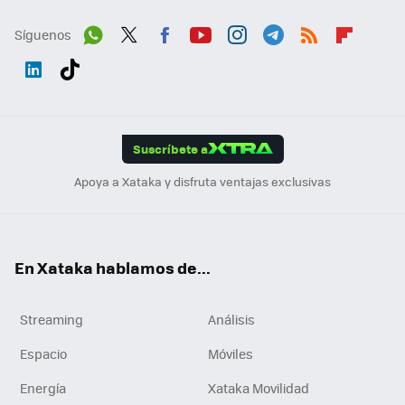
Síguenos
Wh
Twit
Fac
You
Inst
Tele
RSS
Flip
ats
ter
ebo
tub
agr
gra
boa
Link
Tikt
App
ok
e
am
m
rd
edI
ok
Suscríbete a
n
Apoya a Xataka y disfruta ventajas exclusivas
En Xataka hablamos de...
Streaming
Análisis
Espacio
Móviles
Energía
Xataka Movilidad