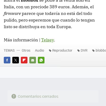
ahora el
BlobBox
se pone a la venta solo en
Italia, con un preciode 389 euros. Además, el
firmware
parece que todavía no está del todo
pulido, pero esperemos que cuando lo tengan
listo se distribuya en toda Europa.
Más información |
Telsey
.
TEMAS
Otros
Audio
Reproductor
DVR
blobb
FACEBOOK
TWITTER
FLIPBOARD
E-
WHATSAPP
MAIL
Comentarios cerrados