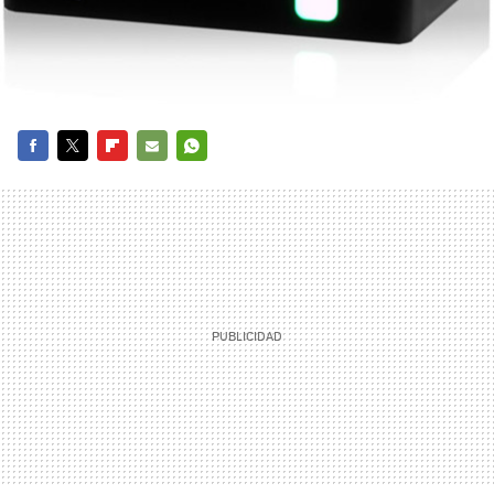
FACEBOOK
TWITTER
FLIPBOARD
E-
WHATSAPP
MAIL