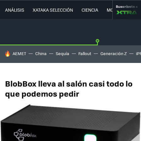
Suscríbete a
ANÁLISIS
XATAKA SELECCIÓN
CIENCIA
MOVILIDAD
HOY SE HABLA DE
AEMET
China
Sequía
Fallout
Generación Z
iP
BlobBox lleva al salón casi todo lo
que podemos pedir