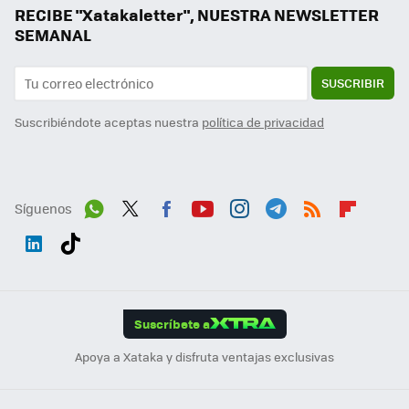
RECIBE "Xatakaletter", NUESTRA NEWSLETTER
SEMANAL
SUSCRIBIR
Suscribiéndote aceptas nuestra
política de privacidad
Síguenos
Wh
Twit
Fac
You
Inst
Tele
RSS
Flip
ats
ter
ebo
tub
agr
gra
boa
Link
Tikt
App
ok
e
am
m
rd
edI
ok
Suscríbete a
n
Apoya a Xataka y disfruta ventajas exclusivas