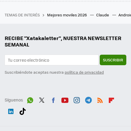
TEMAS DE INTERÉS
Mejores moviles 2026
Claude
Androi
RECIBE "Xatakaletter", NUESTRA NEWSLETTER
SEMANAL
SUSCRIBIR
Suscribiéndote aceptas nuestra
política de privacidad
Síguenos
Wh
Twit
Fac
You
Inst
Tele
RSS
Flip
ats
ter
ebo
tub
agr
gra
boa
Link
Tikt
App
ok
e
am
m
rd
edI
ok