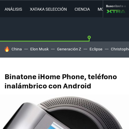
Suscríbete a
ANÁLISIS
XATAKA SELECCIÓN
CIENCIA
MOVILIDAD
HOY SE HABLA DE
China
Elon Musk
Generación Z
Eclipse
Christoph
Binatone iHome Phone, teléfono
inalámbrico con Android