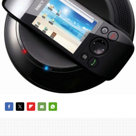
FACEBOOK
TWITTER
FLIPBOARD
E-
WHATSAPP
MAIL