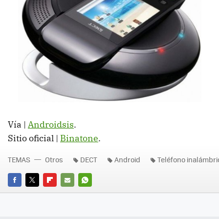
Vía |
Androidsis
.
Sitio oficial |
Binatone
.
TEMAS
Otros
DECT
Android
Teléfono inalámbri
FACEBOOK
TWITTER
FLIPBOARD
E-
WHATSAPP
MAIL