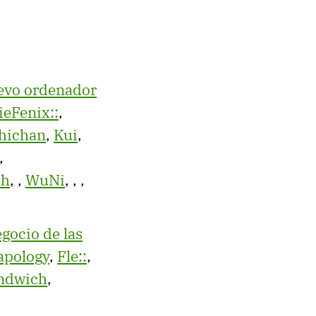
uevo ordenador
ieFenix::
,
hichan
,
Kui
,
,
ch
,
,
WuNi
,
,
,
egocio de las
apology
,
Fle::
,
ndwich
,