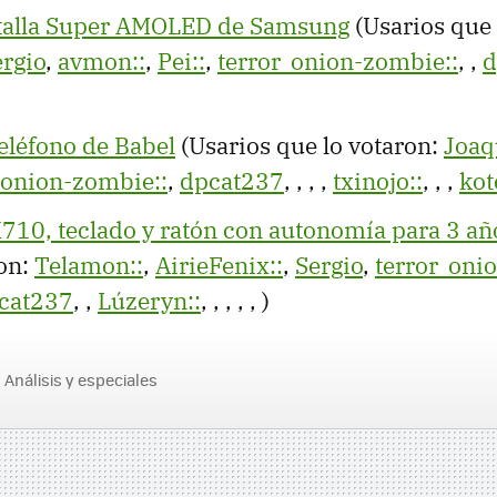
ntalla Super AMOLED de Samsung
(Usarios que 
ergio
,
avmon::
,
Pei::
,
terror_onion-zombie::
,
,
d
teléfono de Babel
(Usarios que lo votaron:
Joaq
_onion-zombie::
,
dpcat237
,
,
,
,
txinojo::
,
,
,
kot
710, teclado y ratón con autonomía para 3 añ
ron:
Telamon::
,
AirieFenix::
,
Sergio
,
terror_oni
cat237
,
,
Lúzeryn::
,
,
,
,
,
)
Análisis y especiales