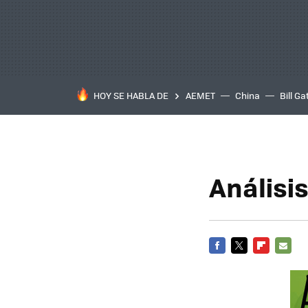
HOY SE HABLA DE
AEMET
China
Bill Ga
Análisi
FACEBOOK
TWITTER
FLIPBOARD
E-
MAIL