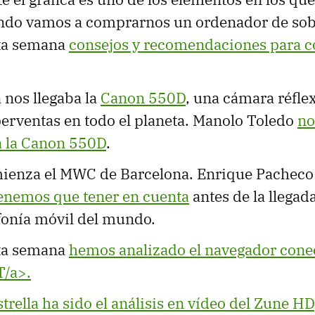
ando vamos a comprarnos un ordenador de so
ta semana
consejos y recomendaciones para c
 nos llegaba la
Canon 550D
, una cámara réfle
perventas en todo el planeta. Manolo Toledo
no
a la Canon 550D
.
ienza el MWC de Barcelona. Enrique Pachec
tenemos que tener en cuenta
antes de la llegad
efonía móvil del mundo.
ta semana
hemos analizado el navegador con
T/a>.
trella ha sido
el análisis en vídeo del Zune HD