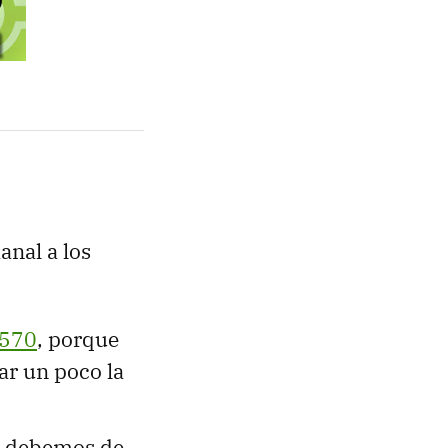
anal a los
5570
, porque
ar un poco la
ue debemos de