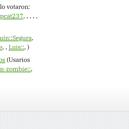
lo votaron:
pcat237
,
,
,
,
,
uín::Segura
,
e
,
,
Luis::
,
)
os
(Usarios
on-zombie::
,