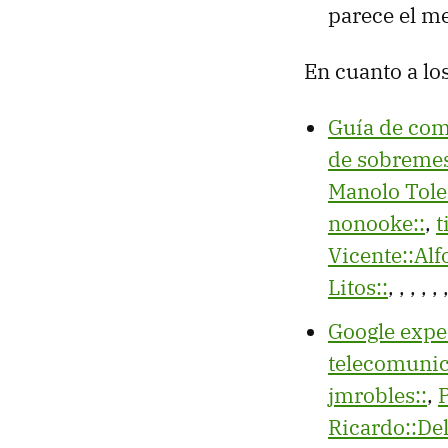
parece el m
En cuanto a lo
Guía de com
de sobreme
Manolo Tol
nonooke::
,
t
Vicente::Alf
Litos::
,
,
,
,
,
Google exper
telecomuni
jmrobles::
,
P
Ricardo::De