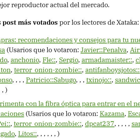
ejor reproductor actual del mercado.
s
post más votados
por los lectores de Xataka:
pras: recomendaciones y consejos para tu n
sa
(Usarios que lo votaron:
Javier::Penalva
,
Air
edo
,
anchonio
,
Fle::
,
Sergio
,
armadamaister::
,
c
iton
,
terror_onion-zombie::
,
antifanboysjotos::
onso
,
,
,
,
Patricio::Sabugo
,
,
,
txinojo::
,
sandwi
,
,
)
imenta con la fibra óptica para entrar en el n
caciones
(Usarios que lo votaron:
Kazama
,
Esc
ei::
,
terror_onion-zombie::
,
dpcat237
,
,
,
,
,
sa
lgado
,
Litos::
,
,
,
,
,
,
)