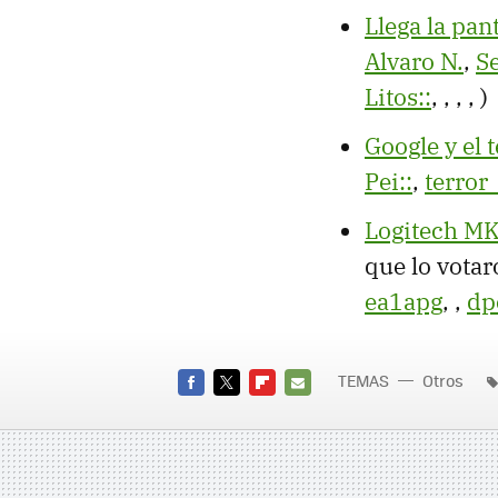
Llega la pa
Alvaro N.
,
S
Litos::
,
,
,
,
)
Google y el 
Pei::
,
terror
Logitech MK
que lo vota
ea1apg
,
,
dp
TEMAS
Otros
FACEBOOK
TWITTER
FLIPBOARD
E-
MAIL