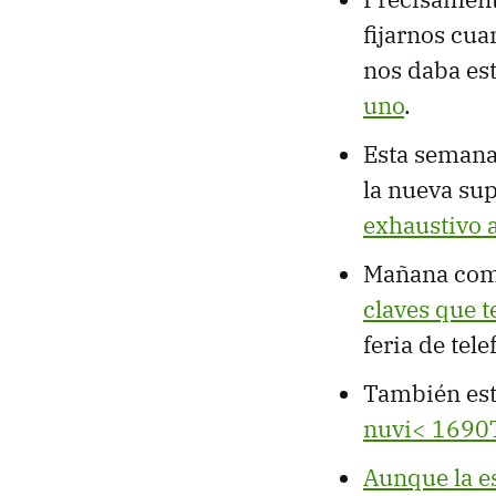
fijarnos cu
nos daba es
uno
.
Esta semana
la nueva su
exhaustivo 
Mañana com
claves que 
feria de tel
También es
nuvi< 1690
Aunque la es