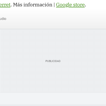
erret
. Más información |
Google store
.
udio