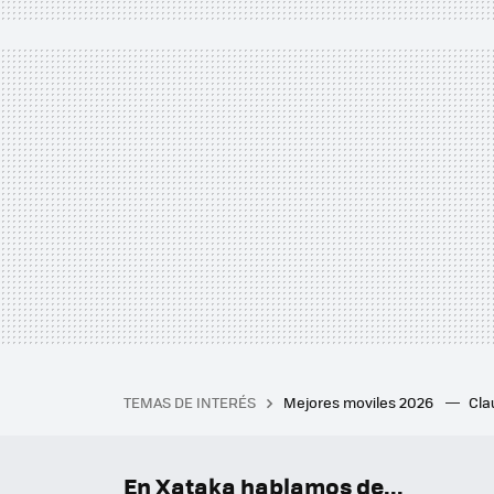
TEMAS DE INTERÉS
Mejores moviles 2026
Cl
iPhone plegable
Playstat
Mejores smartwatch
Auri
En Xataka hablamos de...