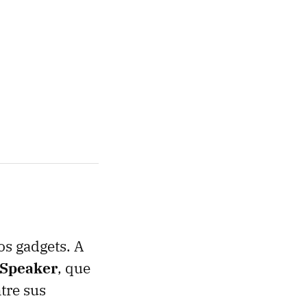
os gadgets. A
 Speaker
, que
ntre sus