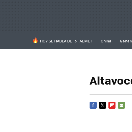
HOY SE HABLA DE
AEMET
China
Gener
Altavoc
FACEBOOK
TWITTER
FLIPBOARD
E-
MAIL