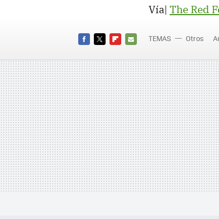
Vía|
The Red F
TEMAS
Otros
A
FACEBOOK
TWITTER
FLIPBOARD
E-
MAIL