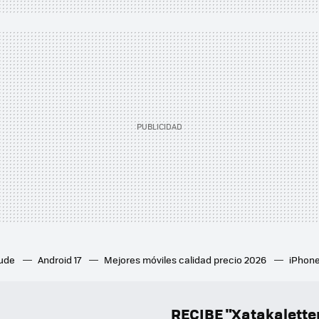
aude
Android 17
Mejores móviles calidad precio 2026
iPhone
ion 6
Mejores ventiladores de techo
Mejores aires acondicion
culares inalámbricos
Eclipse de sol 2026
Orden Marvel
RECIBE "Xatakalett