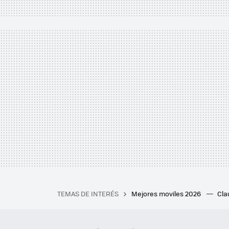
TEMAS DE INTERÉS
Mejores moviles 2026
Cl
iPhone plegable
Playstat
Mejores smartwatch
Auri