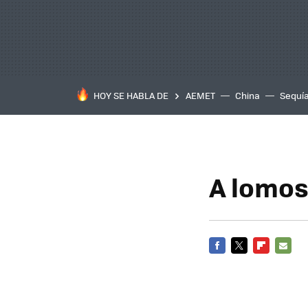
HOY SE HABLA DE
AEMET
China
Sequí
A lomos
FACEBOOK
TWITTER
FLIPBOARD
E-
MAIL