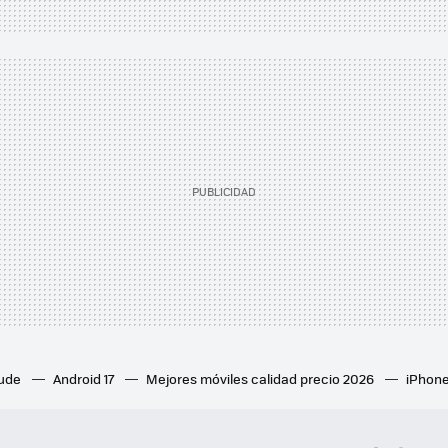
aude
Android 17
Mejores móviles calidad precio 2026
iPhone
ion 6
Mejores ventiladores de techo
Mejores aires acondicion
culares inalámbricos
Eclipse de sol 2026
Orden Marvel