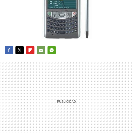
FACEBOOK
TWITTER
FLIPBOARD
E-
WHATSAPP
MAIL