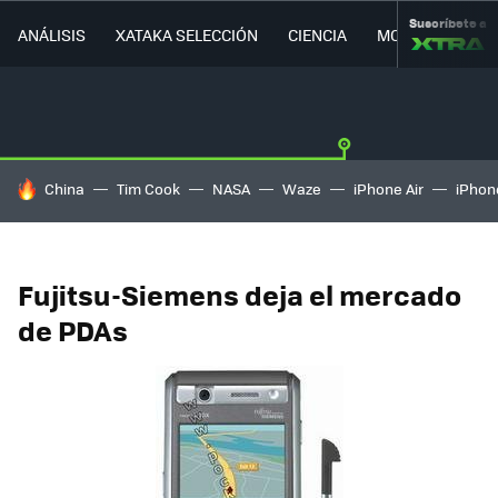
Suscríbete a
ANÁLISIS
XATAKA SELECCIÓN
CIENCIA
MOVILIDAD
HOY SE HABLA DE
China
Tim Cook
NASA
Waze
iPhone Air
iPhone
Fujitsu-Siemens deja el mercado
de PDAs