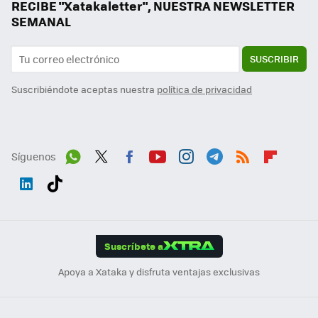
RECIBE "Xatakaletter", NUESTRA NEWSLETTER
SEMANAL
SUSCRIBIR
Suscribiéndote aceptas nuestra
política de privacidad
Síguenos
Wh
Twit
Fac
You
Inst
Tele
RSS
Flip
ats
ter
ebo
tub
agr
gra
boa
Link
Tikt
App
ok
e
am
m
rd
edI
ok
Suscríbete a
n
Apoya a Xataka y disfruta ventajas exclusivas