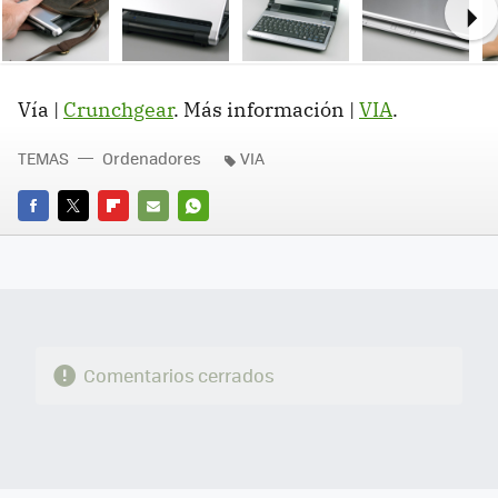
Ne
Vía |
Crunchgear
. Más información |
VIA
.
TEMAS
Ordenadores
VIA
FACEBOOK
TWITTER
FLIPBOARD
E-
WHATSAPP
MAIL
Comentarios cerrados