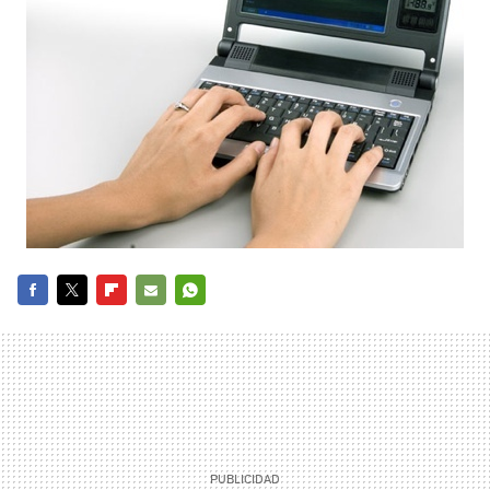
FACEBOOK
TWITTER
FLIPBOARD
E-
WHATSAPP
MAIL