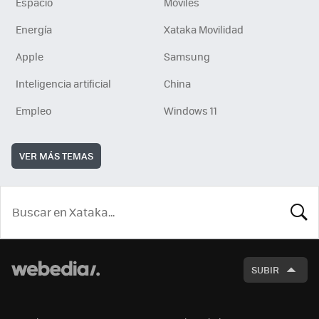
Espacio
Móviles
Energía
Xataka Movilidad
Apple
Samsung
Inteligencia artificial
China
Empleo
Windows 11
VER MÁS TEMAS
BUSCA
SUBIR