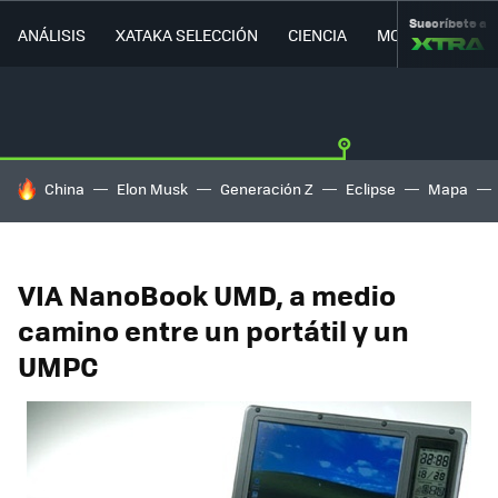
Suscríbete a
ANÁLISIS
XATAKA SELECCIÓN
CIENCIA
MOVILIDAD
HOY SE HABLA DE
China
Elon Musk
Generación Z
Eclipse
Mapa
VIA NanoBook UMD, a medio
camino entre un portátil y un
UMPC