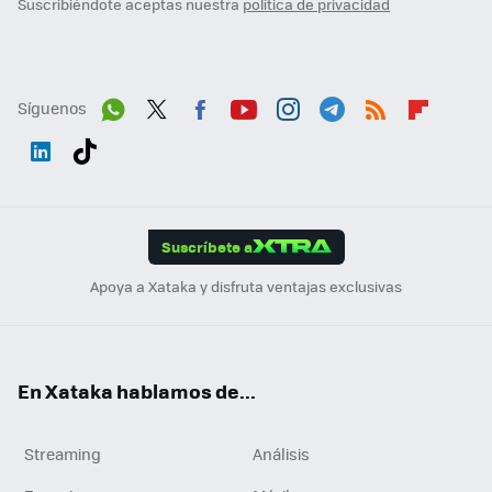
Suscribiéndote aceptas nuestra
política de privacidad
Síguenos
Wh
Twit
Fac
You
Inst
Tele
RSS
Flip
ats
ter
ebo
tub
agr
gra
boa
Link
Tikt
App
ok
e
am
m
rd
edI
ok
Suscríbete a
n
Apoya a Xataka y disfruta ventajas exclusivas
En Xataka hablamos de...
Streaming
Análisis