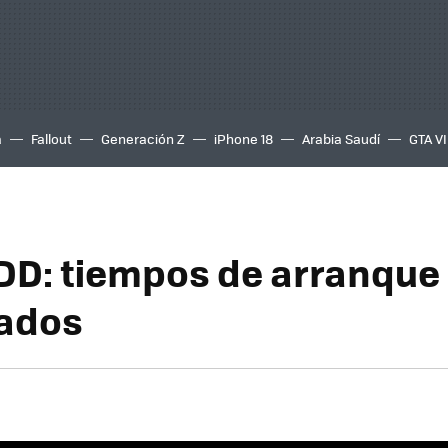
a
Fallout
Generación Z
iPhone 18
Arabia Saudí
GTA VI
DD: tiempos de arranque
tados