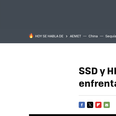
HOY SE HABLA DE
AEMET
China
Sequí
SSD y H
enfren
FACEBOOK
TWITTER
FLIPBOARD
E-