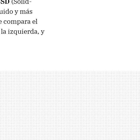
SSD
(Solid-
uido y más
se compara el
 la izquierda, y