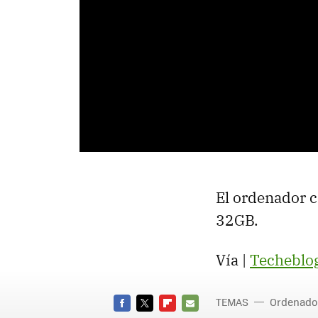
El ordenador c
32GB.
Vía |
Techeblo
TEMAS
Ordenado