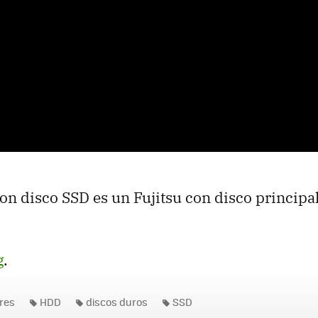
on disco SSD es un Fujitsu con disco princip
g
.
res
HDD
discos duros
SSD