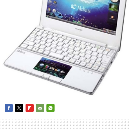
FACEBOOK
TWITTER
FLIPBOARD
E-
WHATSAPP
MAIL