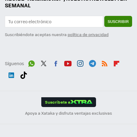
SEMANAL
SUSCRIBIR
Suscribiéndote aceptas nuestra
política de privacidad
Síguenos
Wh
Twit
Fac
You
Inst
Tele
RSS
Flip
ats
ter
ebo
tub
agr
gra
boa
Link
Tikt
App
ok
e
am
m
rd
edI
ok
Suscríbete a
n
Apoya a Xataka y disfruta ventajas exclusivas