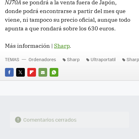
NJ70A
se pondrá a la venta fuera de Japón,
donde podrá encontrarse a partir del mes que
viene, ni tampoco su precio oficial, aunque todo
apunta a que rondará sobre los 630 euros.
Más información |
Sharp
.
TEMAS
Ordenadores
Sharp
Ultraportatil
Sharp
FACEBOOK
TWITTER
FLIPBOARD
E-
WHATSAPP
MAIL
Comentarios cerrados