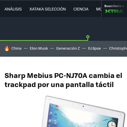
Suscríbete a
ANÁLISIS
XATAKA SELECCIÓN
CIENCIA
MOVILIDAD
HOY SE HABLA DE
China
Elon Musk
Generación Z
Eclipse
Christoph
Sharp Mebius PC-NJ70A cambia el
trackpad por una pantalla táctil