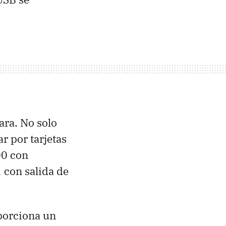
ara. No solo
r por tarjetas
00 con
 con salida de
porciona un