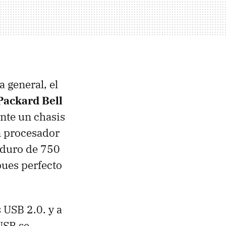
 general, el
Packard Bell
nte un chasis
n procesador
 duro de 750
pues perfecto
 USB 2.0. y a
USB se