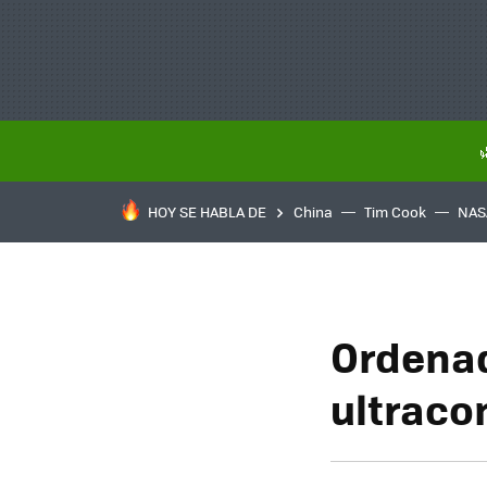
HOY SE HABLA DE
China
Tim Cook
NAS
Ordena
ultraco