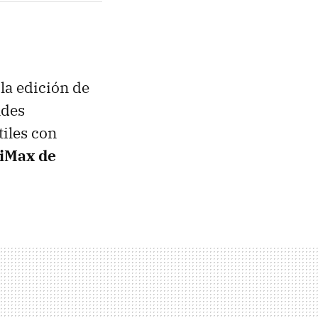
la edición de
ndes
iles con
iMax de