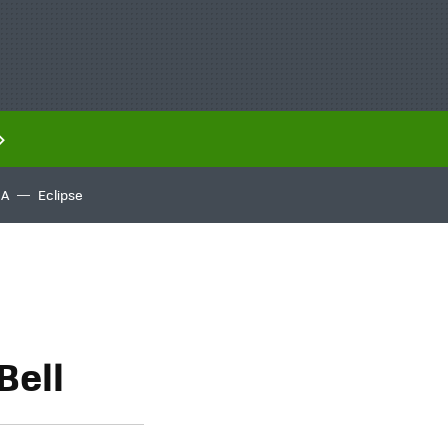
IA
Eclipse
Bell