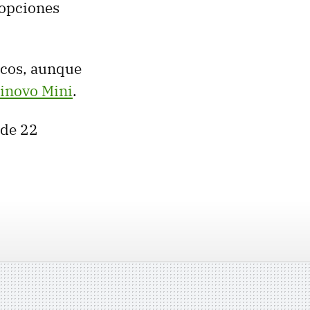
 opciones
icos, aunque
Dinovo Mini
.
 de 22