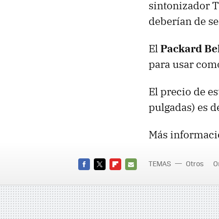
sintonizador T
deberían de se
El
Packard Be
para usar com
El precio de e
pulgadas) es d
Más informaci
TEMAS
Otros
O
FACEBOOK
TWITTER
FLIPBOARD
E-
MAIL