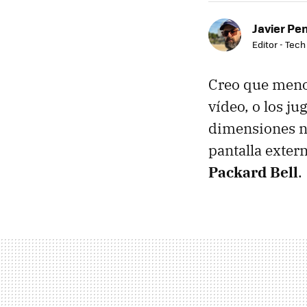
Javier Pe
Editor - Tech
Creo que menos
vídeo, o los j
dimensiones no
pantalla exter
Packard Bell
.