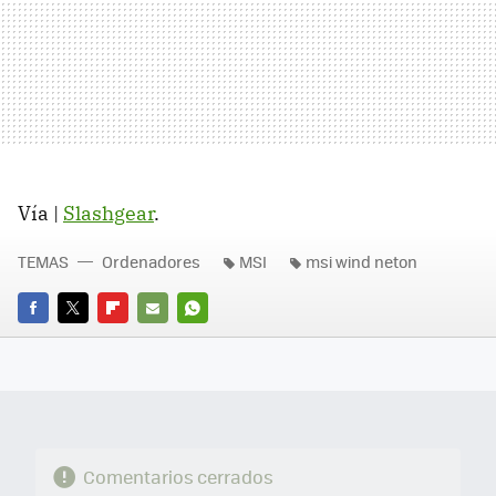
Vía |
Slashgear
.
TEMAS
Ordenadores
MSI
msi wind neton
FACEBOOK
TWITTER
FLIPBOARD
E-
WHATSAPP
MAIL
Comentarios cerrados