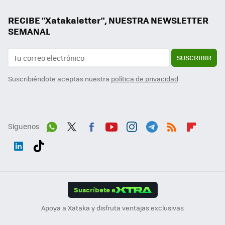
RECIBE "Xatakaletter", NUESTRA NEWSLETTER
SEMANAL
SUSCRIBIR
Suscribiéndote aceptas nuestra
política de privacidad
Síguenos
Wh
Twit
Fac
You
Inst
Tele
RSS
Flip
ats
ter
ebo
tub
agr
gra
boa
Link
Tikt
App
ok
e
am
m
rd
edI
ok
Suscríbete a
n
Apoya a Xataka y disfruta ventajas exclusivas