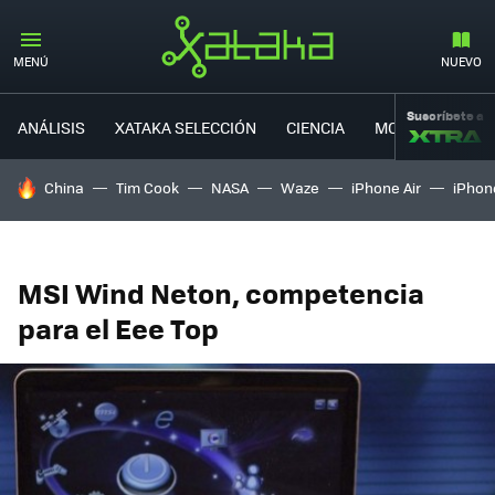
MENÚ
NUEVO
Suscríbete a
ANÁLISIS
XATAKA SELECCIÓN
CIENCIA
MOVILIDAD
HOY SE HABLA DE
China
Tim Cook
NASA
Waze
iPhone Air
iPhone
MSI Wind Neton, competencia
para el Eee Top