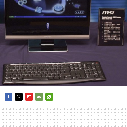
FACEBOOK
TWITTER
FLIPBOARD
E-
WHATSAPP
MAIL