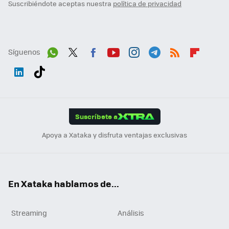
Suscribiéndote aceptas nuestra
política de privacidad
Síguenos
Wh
Twit
Fac
You
Inst
Tele
RSS
Flip
ats
ter
ebo
tub
agr
gra
boa
Link
Tikt
App
ok
e
am
m
rd
edI
ok
Suscríbete a
n
Apoya a Xataka y disfruta ventajas exclusivas
En Xataka hablamos de...
Streaming
Análisis