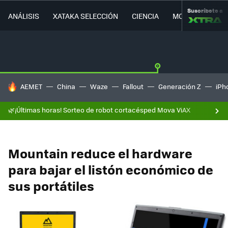
Suscríbete a
ANÁLISIS
XATAKA SELECCIÓN
CIENCIA
MOVILIDAD
HOY SE HABLA DE
AEMET
China
Waze
Fallout
Generación Z
iPh
🌿¡Últimas horas! Sorteo de robot cortacésped Mova ViAX
Mountain reduce el hardware
para bajar el listón económico de
sus portátiles