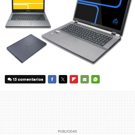
13 comentarios
FACEBOOK
TWITTER
FLIPBOARD
E-
WHATSAPP
MAIL