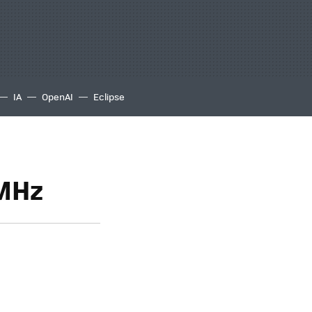
IA
OpenAI
Eclipse
 MHz