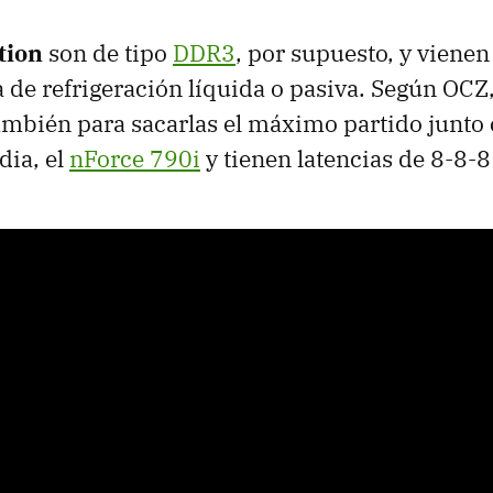
ition
son de tipo
DDR3
, por supuesto, y viene
 de refrigeración líquida o pasiva. Según OCZ,
mbién para sacarlas el máximo partido junto 
dia, el
nForce 790i
y tienen latencias de 8-8-8