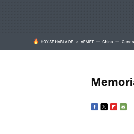
HOY SE HABLA DE
AEMET
China
Gener
Memoria
FACEBOOK
TWITTER
FLIPBOARD
E-
MAIL