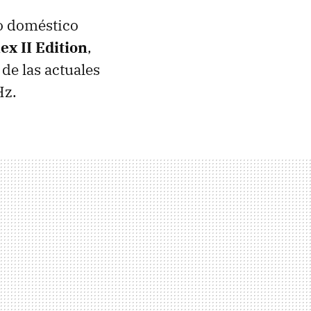
o doméstico
x II Edition
,
 de las actuales
Hz.