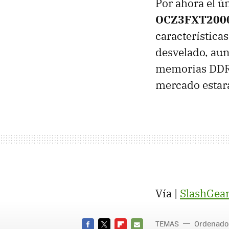
Por ahora el ún
OCZ3FXT200
característica
desvelado, aun
memorias DDR3 
mercado estará
Vía |
SlashGear
TEMAS
Ordenado