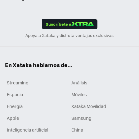
ats
ter
ebo
tub
agr
gra
boa
Link
Tikt
App
ok
e
am
m
rd
edI
ok
Suscríbete a
n
Apoya a Xataka y disfruta ventajas exclusivas
En Xataka hablamos de...
Streaming
Análisis
Espacio
Móviles
Energía
Xataka Movilidad
Apple
Samsung
Inteligencia artificial
China