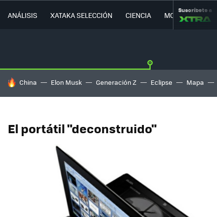
Suscríbete a
ANÁLISIS
XATAKA SELECCIÓN
CIENCIA
MOVILIDAD
HOY SE HABLA DE
China
Elon Musk
Generación Z
Eclipse
Mapa
El portátil "deconstruido"