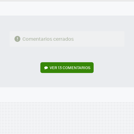
FACEBOOK
TWITTER
FLIPBOARD
E-
WHATSAPP
MAIL
Comentarios cerrados
VER
13 COMENTARIOS