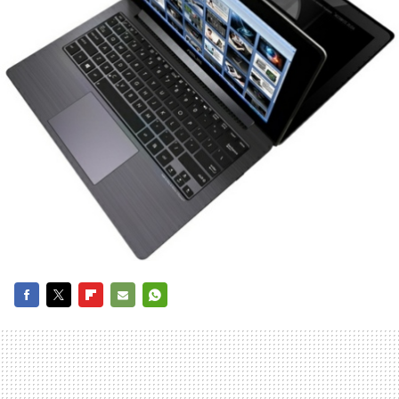
FACEBOOK
TWITTER
FLIPBOARD
E-
WHATSAPP
MAIL