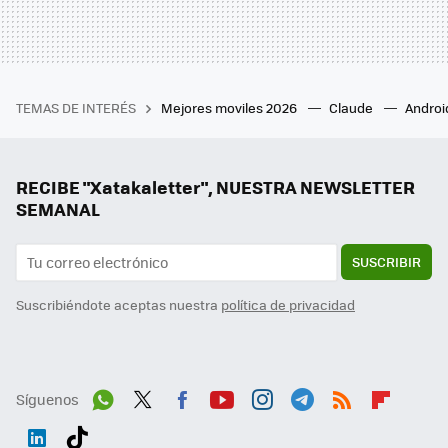
TEMAS DE INTERÉS
Mejores moviles 2026
Claude
Androi
RECIBE "Xatakaletter", NUESTRA NEWSLETTER
SEMANAL
SUSCRIBIR
Suscribiéndote aceptas nuestra
política de privacidad
Síguenos
Wh
Twit
Fac
You
Inst
Tele
RSS
Flip