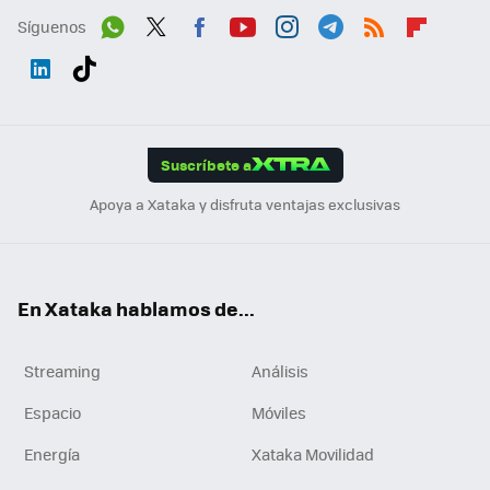
Síguenos
Wh
Twit
Fac
You
Inst
Tele
RSS
Flip
ats
ter
ebo
tub
agr
gra
boa
Link
Tikt
App
ok
e
am
m
rd
edI
ok
Suscríbete a
n
Apoya a Xataka y disfruta ventajas exclusivas
En Xataka hablamos de...
Streaming
Análisis
Espacio
Móviles
Energía
Xataka Movilidad