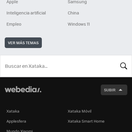
Apple
Samsung
Inteligencia artificial
China
Empleo
Windows 11
VER MÁS TEMAS
BUSCA
SUBIR
Xataka
Xataka Móvil
Applesfera
Xataka Smart Home
Mundo Xiaomi