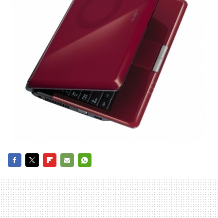
FACEBOOK
TWITTER
FLIPBOARD
E-
WHATSAPP
MAIL