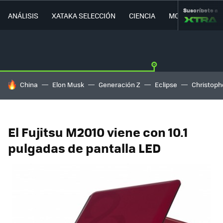
Suscríbete a
ANÁLISIS
XATAKA SELECCIÓN
CIENCIA
MOVILIDAD
HOY SE HABLA DE
China
Elon Musk
Generación Z
Eclipse
Christoph
El Fujitsu M2010 viene con 10.1
pulgadas de pantalla LED