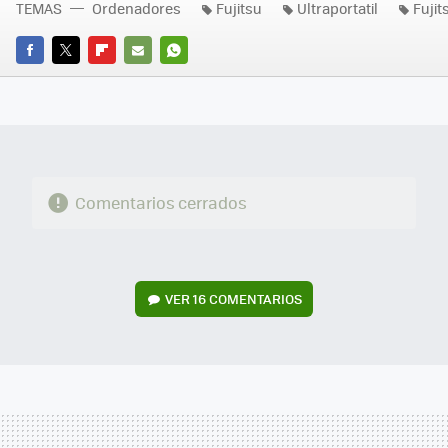
TEMAS
Ordenadores
Fujitsu
Ultraportatil
Fuji
FACEBOOK
TWITTER
FLIPBOARD
E-
WHATSAPP
MAIL
Comentarios cerrados
VER
16 COMENTARIOS