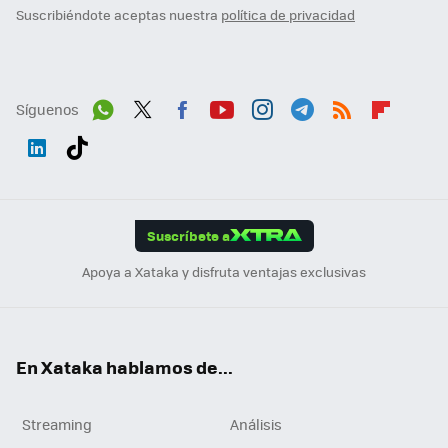
Suscribiéndote aceptas nuestra
política de privacidad
Síguenos
Wh
Twit
Fac
You
Inst
Tele
RSS
Flip
ats
ter
ebo
tub
agr
gra
boa
Link
Tikt
App
ok
e
am
m
rd
edI
ok
Suscríbete a
n
Apoya a Xataka y disfruta ventajas exclusivas
En Xataka hablamos de...
Streaming
Análisis