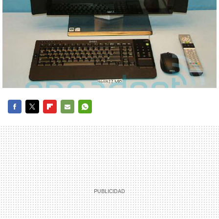
FACEBOOK
TWITTER
FLIPBOARD
E-
WHATSAPP
MAIL