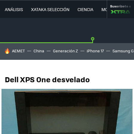
Suscríbete a
ANÁLISIS
XATAKA SELECCIÓN
CIENCIA
MOVILIDAD
HOY SE HABLA DE
AEMET
China
Generación Z
iPhone 17
Samsung G
Dell XPS One desvelado