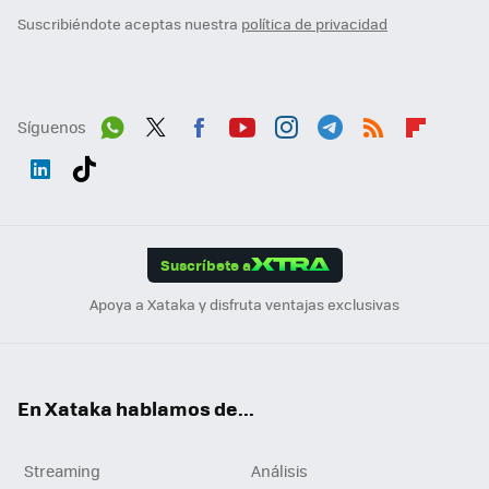
Suscribiéndote aceptas nuestra
política de privacidad
Síguenos
Wh
Twit
Fac
You
Inst
Tele
RSS
Flip
ats
ter
ebo
tub
agr
gra
boa
Link
Tikt
App
ok
e
am
m
rd
edI
ok
Suscríbete a
n
Apoya a Xataka y disfruta ventajas exclusivas
En Xataka hablamos de...
Streaming
Análisis