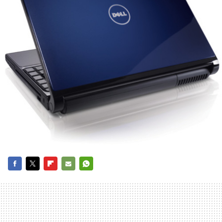
FACEBOOK
TWITTER
FLIPBOARD
E-
WHATSAPP
MAIL