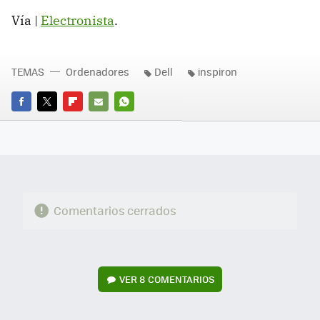
Vía |
Electronista
.
TEMAS
Ordenadores
Dell
inspiron
FACEBOOK
TWITTER
FLIPBOARD
E-
WHATSAPP
MAIL
Comentarios cerrados
VER
8 COMENTARIOS