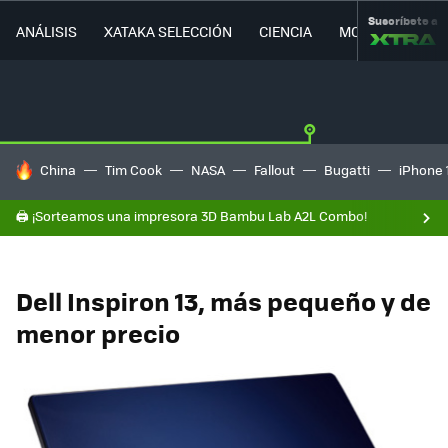
Suscríbete a
ANÁLISIS
XATAKA SELECCIÓN
CIENCIA
MOVILIDAD
HOY SE HABLA DE
China
Tim Cook
NASA
Fallout
Bugatti
iPhone 
🖨️ ¡Sorteamos una impresora 3D Bambu Lab A2L Combo!
Dell Inspiron 13, más pequeño y de
menor precio