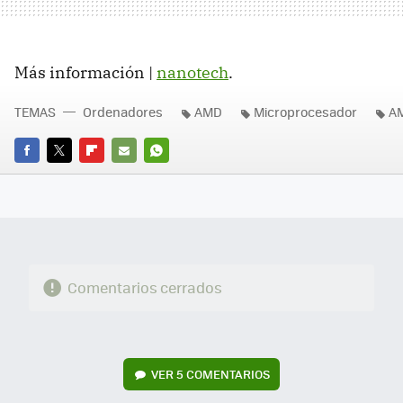
Más información |
nanotech
.
TEMAS
Ordenadores
AMD
Microprocesador
A
FACEBOOK
TWITTER
FLIPBOARD
E-
WHATSAPP
MAIL
Comentarios cerrados
VER
5 COMENTARIOS