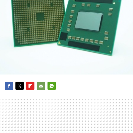
FACEBOOK
TWITTER
FLIPBOARD
E-
WHATSAPP
MAIL