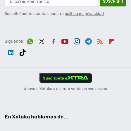
SUSCRIBIR
Suscribiéndote aceptas nuestra
política de privacidad
Síguenos
Wh
Twit
Fac
You
Inst
Tele
RSS
Flip
ats
ter
ebo
tub
agr
gra
boa
Link
Tikt
App
ok
e
am
m
rd
edI
ok
Suscríbete a
n
Apoya a Xataka y disfruta ventajas exclusivas
En Xataka hablamos de...