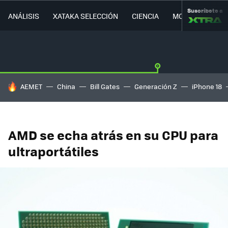
Suscríbete a
ANÁLISIS
XATAKA SELECCIÓN
CIENCIA
MOVILIDAD
HOY SE HABLA DE
AEMET
China
Bill Gates
Generación Z
iPhone 18
AMD se echa atrás en su CPU para
ultraportátiles