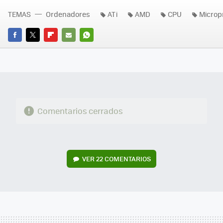
TEMAS
Ordenadores
ATi
AMD
CPU
Microp
FACEBOOK
TWITTER
FLIPBOARD
E-
WHATSAPP
MAIL
Comentarios cerrados
VER
22 COMENTARIOS