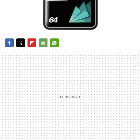
FACEBOOK
TWITTER
FLIPBOARD
E-
WHATSAPP
MAIL