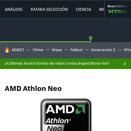
Suscríbete a
ANÁLISIS
XATAKA SELECCIÓN
CIENCIA
MOVILIDAD
HOY SE HABLA DE
AEMET
China
Waze
Fallout
Generación Z
iPh
🌿¡Últimas horas! Sorteo de robot cortacésped Mova ViAX
AMD Athlon Neo