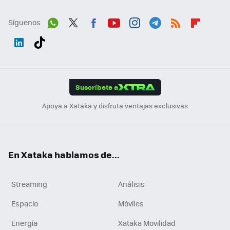
Síguenos
Wh
Twit
Fac
You
Inst
Tele
RSS
Flip
ats
ter
ebo
tub
agr
gra
boa
Link
Tikt
App
ok
e
am
m
rd
edI
ok
Suscríbete a
n
Apoya a Xataka y disfruta ventajas exclusivas
En Xataka hablamos de...
Streaming
Análisis
Espacio
Móviles
Energía
Xataka Movilidad