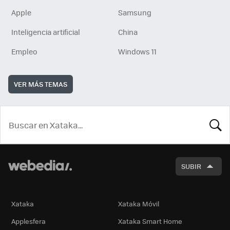
Apple
Samsung
Inteligencia artificial
China
Empleo
Windows 11
VER MÁS TEMAS
BUSCA
SUBIR
Xataka
Xataka Móvil
Applesfera
Xataka Smart Home