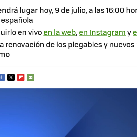
endrá lugar hoy, 9 de julio, a las 16:00 ho
 española
uirlo en vivo
en la web
,
en Instagram
y
e
a renovación de los plegables y nuevos r
imo
FACEBOOK
TWITTER
FLIPBOARD
E-
MAIL