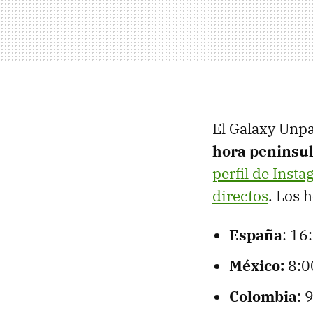
El Galaxy Unp
hora peninsul
perfil de Inst
directos
. Los 
España
: 16
México:
8:0
Colombia
: 