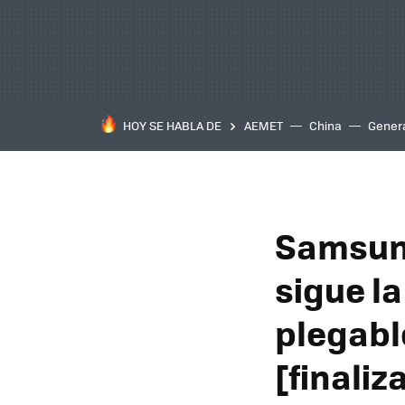
HOY SE HABLA DE
AEMET
China
Gener
Samsung
sigue l
plegabl
[finaliz