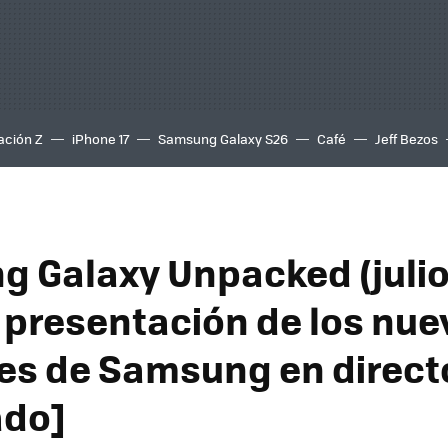
ación Z
iPhone 17
Samsung Galaxy S26
Café
Jeff Bezos
 Galaxy Unpacked (julio
a presentación de los nue
es de Samsung en direct
ado]