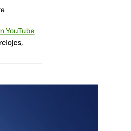
ra
n YouTube
elojes,