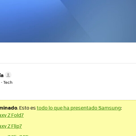
ía
 - Tech
rminado
. Esto es
todo lo que ha presentado Samsung
:
xy Z Fold7
y Z Flip7