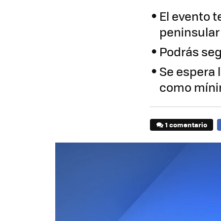
El evento t
peninsular
Podrás seg
Se espera l
como mín
1 comentario