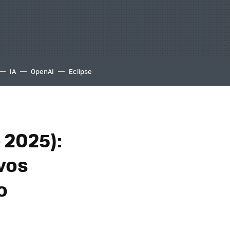
IA
OpenAI
Eclipse
 2025):
vos
o