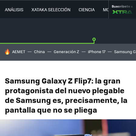
Suscríbete a
ANÁLISIS
XATAKA SELECCIÓN
CIENCIA
MOVILIDAD
HOY SE HABLA DE
AEMET
China
Generación Z
iPhone 17
Samsung G
Samsung Galaxy Z Flip7: la gran
protagonista del nuevo plegable
de Samsung es, precisamente, la
pantalla que no se pliega