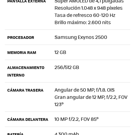
Super AMOLED de 4,1 pulgadas
PANTALLA EXTERNA
Resolución 1.048 x 948 píxeles
Tasa de refresco 60-120 Hz
Brillo máximo: 2.600 nits
Samsung Exynos 2500
PROCESADOR
12 GB
MEMORIA RAM
256/512 GB
ALMACENAMIENTO
INTERNO
Angular de 50 MP, f/1.8. OIS
CÁMARA TRASERA
Gran angular de 12 MP, f/2.2, FOV
123º
10 MP f/2.2, FOV 85º
CÁMARA DELANTERA
4.300 mAh
BATERÍA