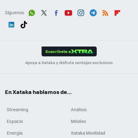
Síguenos
Wh
Twit
Fac
You
Inst
Tele
RSS
Flip
ats
ter
ebo
tub
agr
gra
boa
Link
Tikt
App
ok
e
am
m
rd
edI
ok
Suscríbete a
n
Apoya a Xataka y disfruta ventajas exclusivas
En Xataka hablamos de...
Streaming
Análisis
Espacio
Móviles
Energía
Xataka Movilidad