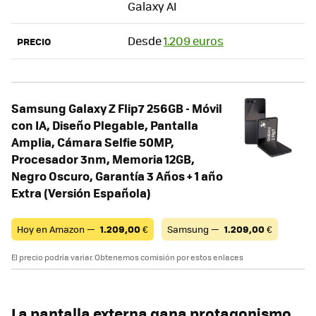
Galaxy AI
Desde
1.209 euros
PRECIO
Samsung Galaxy Z Flip7 256GB - Móvil
con IA, Diseño Plegable, Pantalla
Amplia, Cámara Selfie 50MP,
Procesador 3nm, Memoria 12GB,
Negro Oscuro, Garantía 3 Años + 1 año
Extra (Versión Española)
Hoy en Amazon —
1.209,00
€
Samsung —
1.209,00
€
El precio podría variar. Obtenemos comisión por estos enlaces
La pantalla externa gana protagonismo