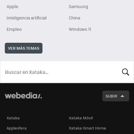
Apple
Samsung
Inteligencia artificial
China
Empleo
Windows 11
VER MÁS TEMAS
BUSCA
SUBIR
Xataka
Xataka Móvil
Applesfera
Xataka Smart Home