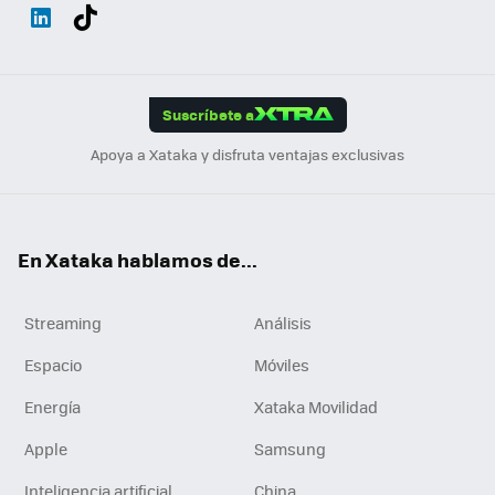
Wh
Twit
Fac
You
Inst
Tele
RSS
Flip
ats
ter
ebo
tub
agr
gra
boa
Link
Tikt
App
ok
e
am
m
rd
edI
ok
Suscríbete a
n
Apoya a Xataka y disfruta ventajas exclusivas
En Xataka hablamos de...
Streaming
Análisis
Espacio
Móviles
Energía
Xataka Movilidad
Apple
Samsung
Inteligencia artificial
China