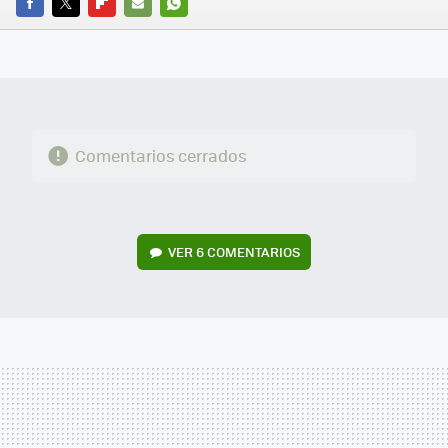
FACEBOOK
TWITTER
FLIPBOARD
E-
WHATSAPP
MAIL
Comentarios cerrados
VER
6 COMENTARIOS