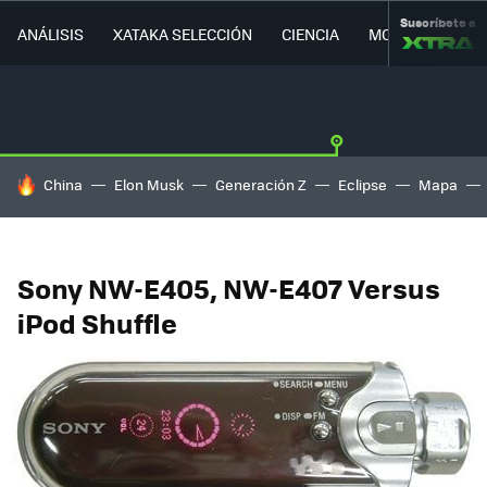
Suscríbete a
ANÁLISIS
XATAKA SELECCIÓN
CIENCIA
MOVILIDAD
HOY SE HABLA DE
China
Elon Musk
Generación Z
Eclipse
Mapa
Sony NW-E405, NW-E407 Versus
iPod Shuffle