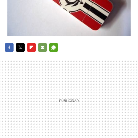
FACEBOOK
TWITTER
FLIPBOARD
E-
WHATSAPP
MAIL