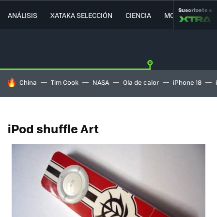
Suscríbete a
ANÁLISIS
XATAKA SELECCIÓN
CIENCIA
MOVILIDAD
HOY SE HABLA DE
China
Tim Cook
NASA
Ola de calor
iPhone 18
iPod shuffle Art