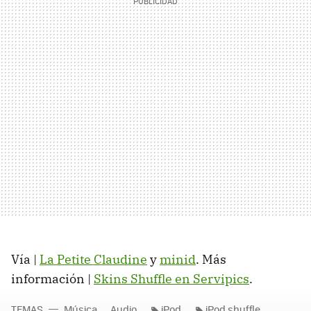
Vía |
La Petite Claudine
y
minid
. Más
información |
Skins Shuffle en Servipics
.
TEMAS
Música
Audio
iPod
iPod shuffle