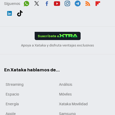
Síguenos
Wh
Twit
Fac
You
Inst
Tele
RSS
Flip
ats
ter
ebo
tub
agr
gra
boa
Link
Tikt
App
ok
e
am
m
rd
edI
ok
Suscríbete a
n
Apoya a Xataka y disfruta ventajas exclusivas
En Xataka hablamos de...
Streaming
Análisis
Espacio
Móviles
Energía
Xataka Movilidad
Apple
Samsung