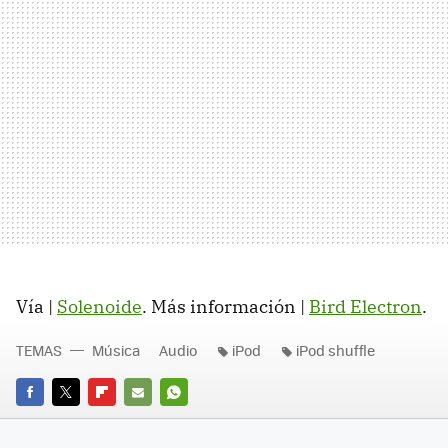
Vía |
Solenoide
. Más información |
Bird Electron
.
TEMAS
Música
Audio
iPod
iPod shuffle
FACEBOOK
TWITTER
FLIPBOARD
E-
WHATSAPP
MAIL