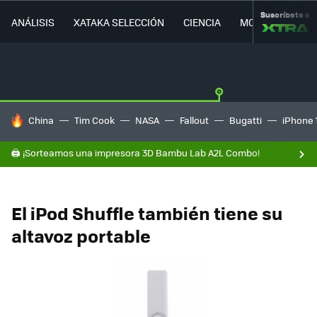
Suscríbete a
ANÁLISIS
XATAKA SELECCIÓN
CIENCIA
MOVILIDAD
HOY SE HABLA DE
China
Tim Cook
NASA
Fallout
Bugatti
iPhone 
🖨️ ¡Sorteamos una impresora 3D Bambu Lab A2L Combo!
El iPod Shuffle también tiene su
altavoz portable