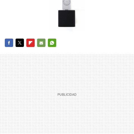
FACEBOOK
TWITTER
FLIPBOARD
E-
WHATSAPP
MAIL