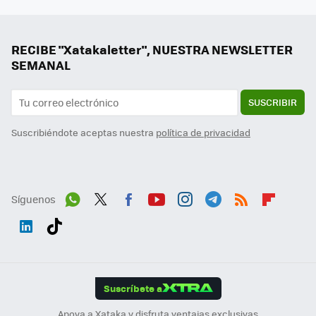
RECIBE "Xatakaletter", NUESTRA NEWSLETTER
SEMANAL
SUSCRIBIR
Suscribiéndote aceptas nuestra
política de privacidad
Síguenos
Wh
Twit
Fac
You
Inst
Tele
RSS
Flip
ats
ter
ebo
tub
agr
gra
boa
Link
Tikt
App
ok
e
am
m
rd
edI
ok
Suscríbete a
n
Apoya a Xataka y disfruta ventajas exclusivas