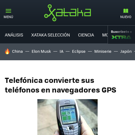
MENÚ
NUEVO
Suscríbete a
ANÁLISIS
XATAKA SELECCIÓN
CIENCIA
MOVILIDAD
HOY SE HABLA DE
China
Elon Musk
IA
Eclipse
Miniserie
Japón
Telefónica convierte sus
teléfonos en navegadores GPS