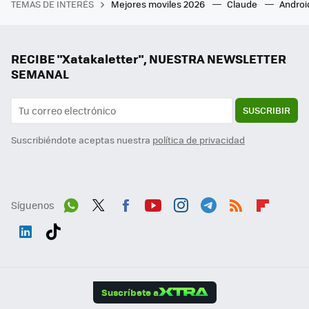
TEMAS DE INTERÉS
Mejores moviles 2026
Claude
Androi
RECIBE "Xatakaletter", NUESTRA NEWSLETTER
SEMANAL
SUSCRIBIR
Suscribiéndote aceptas nuestra
política de privacidad
Síguenos
Wh
Twit
Fac
You
Inst
Tele
RSS
Flip
ats
ter
ebo
tub
agr
gra
boa
Link
Tikt
App
ok
e
am
m
rd
edI
ok
Suscríbete a
n