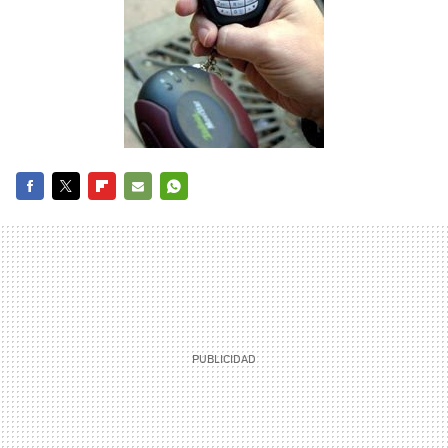
FACEBOOK
TWITTER
FLIPBOARD
E-
WHATSAPP
MAIL