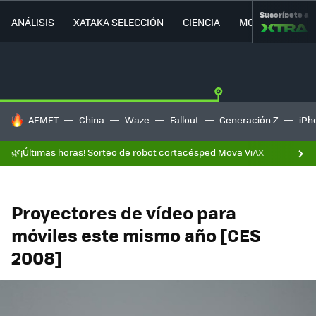
Suscríbete a
ANÁLISIS
XATAKA SELECCIÓN
CIENCIA
MOVILIDAD
HOY SE HABLA DE
AEMET
China
Waze
Fallout
Generación Z
iPh
🌿¡Últimas horas! Sorteo de robot cortacésped Mova ViAX
Proyectores de vídeo para
móviles este mismo año [CES
2008]