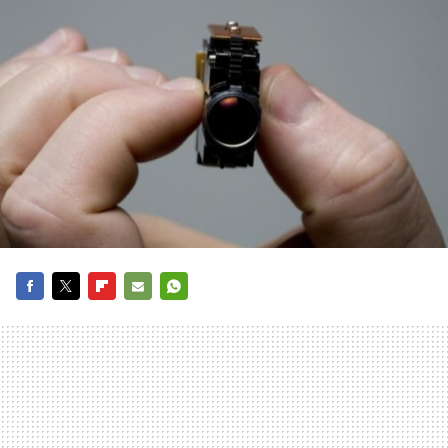
FACEBOOK
TWITTER
FLIPBOARD
E-
WHATSAPP
MAIL