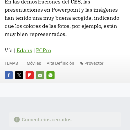
En las demostraciones del
CES
, las
presentaciones en Powerpoint y las imágenes
han tenido una muy buena acogida, indicando
que los colores de las fotos, por ejemplo, están
muy bien representados.
Vía |
Edans
|
PCPro
.
TEMAS
Móviles
Alta Definición
Proyector
FACEBOOK
TWITTER
FLIPBOARD
E-
WHATSAPP
MAIL
Comentarios cerrados