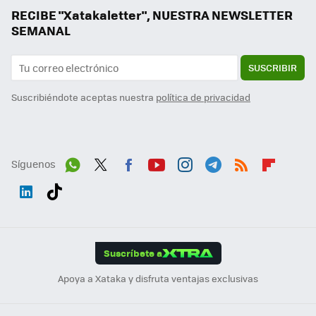
RECIBE "Xatakaletter", NUESTRA NEWSLETTER
SEMANAL
SUSCRIBIR
Suscribiéndote aceptas nuestra
política de privacidad
Síguenos
Wh
Twit
Fac
You
Inst
Tele
RSS
Flip
ats
ter
ebo
tub
agr
gra
boa
Link
Tikt
App
ok
e
am
m
rd
edI
ok
Suscríbete a
n
Apoya a Xataka y disfruta ventajas exclusivas