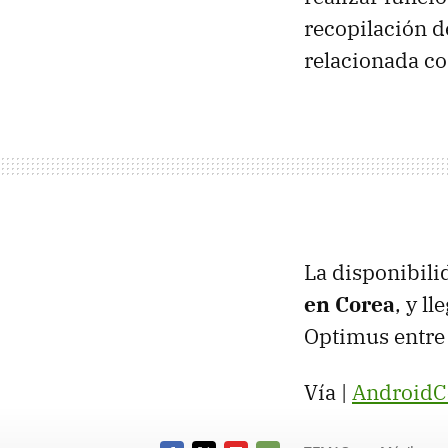
recopilación d
relacionada co
La disponibili
en Corea
, y l
Optimus entre 
Vía |
AndroidC