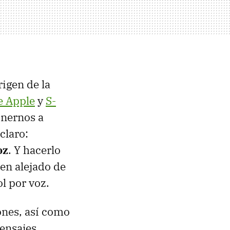
rigen de la
de Apple
y
S-
onernos a
 claro:
oz
. Y hacerlo
en alejado de
l por voz.
ones, así como
ensajes,