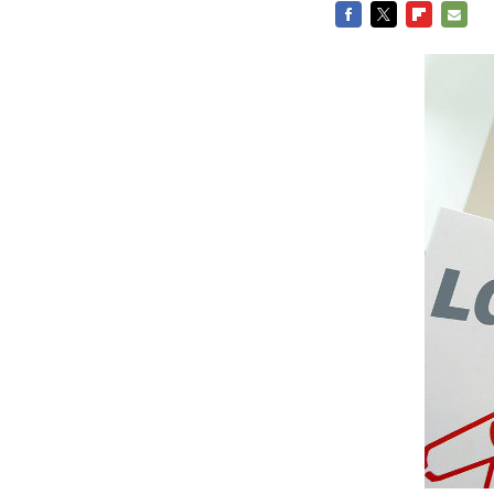
FACEBOOK
TWITTER
FLIPBOARD
E-
MAIL