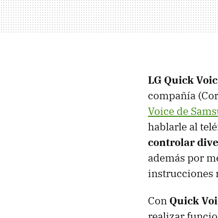
LG Quick Voic
compañía (Core
Voice de Sam
hablarle al telé
controlar div
además por med
instrucciones 
Con
Quick Voi
realizar funci