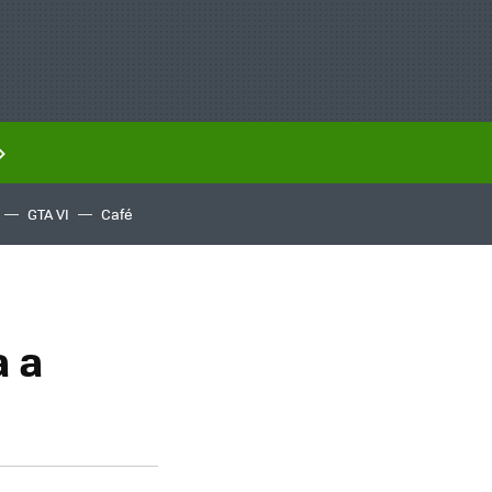
GTA VI
Café
a a