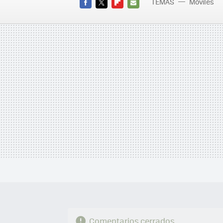
TEMAS
Móviles
FACEBOOK
TWITTER
FLIPBOARD
E-
MAIL
Comentarios cerrados