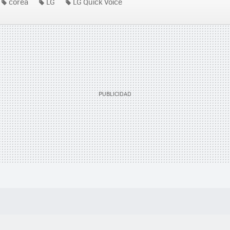
corea
LG
LG Quick Voice