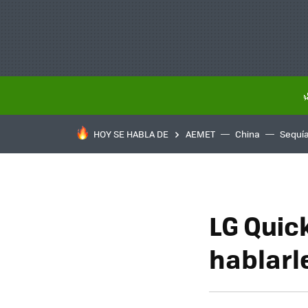
HOY SE HABLA DE
AEMET
China
Sequí
LG Quic
hablarle