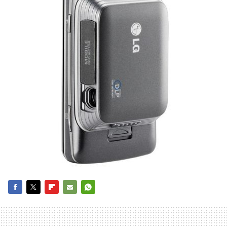
FACEBOOK
TWITTER
FLIPBOARD
E-
WHATSAPP
MAIL