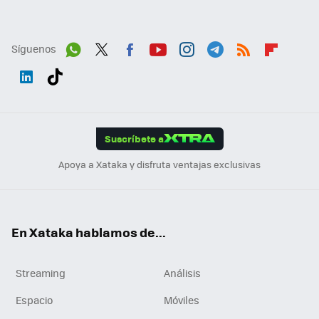
Síguenos
Wh
Twit
Fac
You
Inst
Tele
RSS
Flip
ats
ter
ebo
tub
agr
gra
boa
Link
Tikt
App
ok
e
am
m
rd
edI
ok
Suscríbete a
n
Apoya a Xataka y disfruta ventajas exclusivas
En Xataka hablamos de...
Streaming
Análisis
Espacio
Móviles