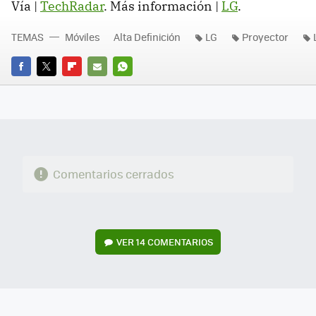
Vía |
TechRadar
. Más información |
LG
.
TEMAS
Móviles
Alta Definición
LG
Proyector
FACEBOOK
TWITTER
FLIPBOARD
E-
WHATSAPP
MAIL
Comentarios cerrados
VER
14 COMENTARIOS