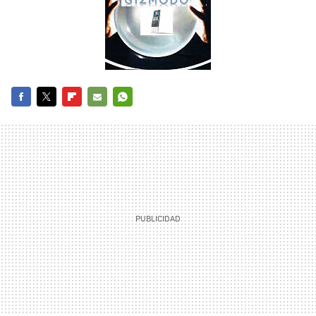
FACEBOOK
TWITTER
FLIPBOARD
E-
WHATSAPP
MAIL