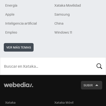
Energía
Xataka Movilidad
Apple
Samsung
Inteligencia artificial
China
Empleo
Windows 11
VER MÁS TEMAS
BUSCA
SUBIR
Xataka
Xataka Móvil