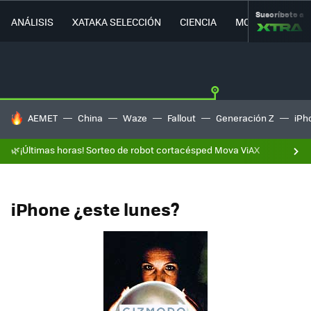
Suscríbete a
ANÁLISIS
XATAKA SELECCIÓN
CIENCIA
MOVILIDAD
HOY SE HABLA DE
AEMET
China
Waze
Fallout
Generación Z
iPh
🌿¡Últimas horas! Sorteo de robot cortacésped Mova ViAX
iPhone ¿este lunes?