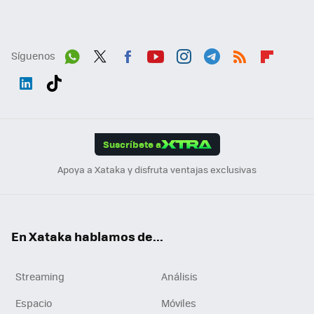
Síguenos
Wh
Twit
Fac
You
Inst
Tele
RSS
Flip
ats
ter
ebo
tub
agr
gra
boa
Link
Tikt
App
ok
e
am
m
rd
edI
ok
Suscríbete a
n
Apoya a Xataka y disfruta ventajas exclusivas
En Xataka hablamos de...
Streaming
Análisis
Espacio
Móviles