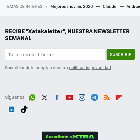
TEMAS DE INTERÉS
Mejores moviles 2026
Claude
Androi
RECIBE "Xatakaletter", NUESTRA NEWSLETTER
SEMANAL
SUSCRIBIR
Suscribiéndote aceptas nuestra
política de privacidad
Síguenos
Wh
Twit
Fac
You
Inst
Tele
RSS
Flip
ats
ter
ebo
tub
agr
gra
boa
Link
Tikt
App
ok
e
am
m
rd
edI
ok
Suscríbete a
n