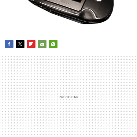
FACEBOOK
TWITTER
FLIPBOARD
E-
WHATSAPP
MAIL