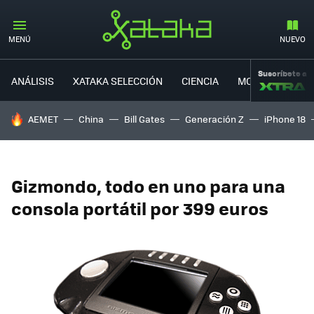
MENÚ
NUEVO
Suscríbete a
ANÁLISIS
XATAKA SELECCIÓN
CIENCIA
MOVILIDAD
HOY SE HABLA DE
AEMET
China
Bill Gates
Generación Z
iPhone 18
Gizmondo, todo en uno para una
consola portátil por 399 euros