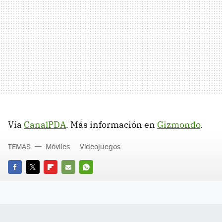
Vía
CanalPDA
. Más información en
Gizmondo
.
TEMAS
Móviles
Videojuegos
FACEBOOK
TWITTER
FLIPBOARD
E-
WHATSAPP
MAIL